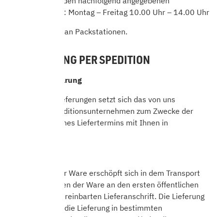
Deutschland zu den nachfolgend angegebenen
Geschäftszeiten: Montag – Freitag 10.00 Uhr – 14.00 Uhr
Wir liefern nicht an Packstationen.
6.2 LIEFERUNG PER SPEDITION
Terminvereinbarung
Bei Speditionslieferungen setzt sich das von uns
beauftragte Speditionsunternehmen zum Zwecke der
Vereinbarung eines Liefertermins mit Ihnen in
Verbindung.
Lieferort
Die Lieferung der Ware erschöpft sich in dem Transport
und dem Entladen der Ware an den ersten öffentlichen
Bordstein der vereinbarten Lieferanschrift. Die Lieferung
beinhaltet nicht die Lieferung in bestimmten