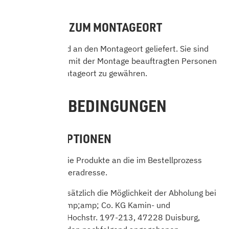
5.2 ZUGANG ZUM MONTAGEORT
Das Produkt wird an den Montageort geliefert. Sie sind
verpflichtet, der mit der Montage beauftragten Personen
Zugang zum Montageort zu gewähren.
6. LIEFERBEDINGUNGEN
6.1 LIEFEROPTIONEN
Wir versenden die Produkte an die im Bestellprozess
angegebene Lieferadresse.
Sie haben grundsätzlich die Möglichkeit der Abholung bei
HARK GmbH &amp;amp; Co. KG Kamin- und
Kachelofenbau, Hochstr. 197-213, 47228 Duisburg,