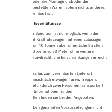
Räumlichkeiten oder die Montage und/oder die
Installation der bestellten Waren, sofern nichts anderes
ausdrücklich vereinbart ist.
Erforderliche Ortsverhältnisse
Die Lieferung per Spedition ist nur möglich, wenn die
Lieferadresse mit Kraftfahrzeugen mit einer zulässigen
Gesamtmasse von 40 Tonnen über öffentliche Straßen
mit einer Mindestbreite von 3 Meter ohne weitere
behördliche oder zivilrechtliche Einschränkungen erreicht
werden kann.
Das Produkt muss bis zum vereinbarten Lieferort
(insbesondere hinsichtlich etwaiger Türen, Treppen,
Treppenhäuser, etc.) durch zwei Personen transportiert
werden können. Informationen zu den
Verpackungsmaßen finden sie bei den Angeboten.
Wenn eine der oben genannten Voraussetzungen nicht