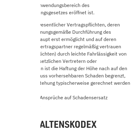
soweit der Anwendungsbereich des
Produkthaftungsgesetzes eröffnet ist.
Bei Verletzung wesentlicher Vertragspflichten, deren
Erfüllung die ordnungsgemäße Durchführung des
Vertrages überhaupt erst ermöglicht und auf deren
Einhaltung der Vertragspartner regelmäßig vertrauen
darf, (Kardinalpflichten) durch leichte Fahrlässigkeit von
uns, unseren gesetzlichen Vertretern oder
Erfüllungsgehilfen ist die Haftung der Höhe nach auf den
bei Vertragsschluss vorhersehbaren Schaden begrenzt,
mit dessen Entstehung typischerweise gerechnet werden
muss.
Im übrigen sind Ansprüche auf Schadensersatz
ausgeschlossen.
12. VERHALTENSKODEX