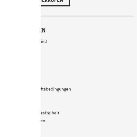
INFORMATIONEN
Zahlarten und Versand
Abholung
Rücksendung
Garantie
Kontakt
Impressum
Allgemeine Geschäftsbedingungen
Widerrufsrecht
Datenschutz
Erklärung zur Barrierefreiheit
Cookie-Einstellungen