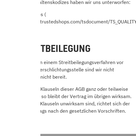
Folgenden Verhaltenskodizes haben wir uns unterworfen:
Trusted Shops (
https://www.trustedshops.com/tsdocument/TS_QUALIT
)
13. STREITBEILEGUNG
Zur Teilnahme an einem Streitbeilegungsverfahren vor
einer Verbraucherschlichtungsstelle sind wir nicht
verpflichtet und nicht bereit.
Sollten einzelne Klauseln dieser AGB ganz oder teilweise
unwirksam sein, so bleibt der Vertrag im übrigen wirksam.
Soweit einzelne Klauseln unwirksam sind, richtet sich der
Inhalt des Vertrags nach den gesetzlichen Vorschriften.