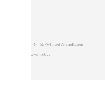
Speicheröfen
Pelletöfen
Heizeinsätze
Outdoor
Kaminzubehör
*
Alle Preise in Euro (€) inkl. MwSt. und Versandkosten
© Copyrights 2026 www.hark.de