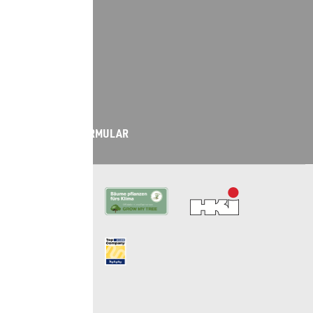
02065-997-0
LIVE-CHAT
WHATSAPP
KONTAKT­FORMULAR