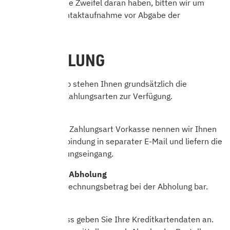
erfüllt ist oder Sie Zweifel daran haben, bitten wir um
telefonische Kontaktaufnahme vor Abgabe der
Bestellung.
7. BEZAHLUNG
In unserem Shop stehen Ihnen grundsätzlich die
nachfolgenden Zahlungsarten zur Verfügung.
Vorkasse
Bei Auswahl der Zahlungsart Vorkasse nennen wir Ihnen
unsere Bankverbindung in separater E-Mail und liefern die
Ware nach Zahlungseingang.
Barzahlung bei Abholung
Sie zahlen den Rechnungsbetrag bei der Abholung bar.
Kreditkarte
Im Bestellprozess geben Sie Ihre Kreditkartendaten an.