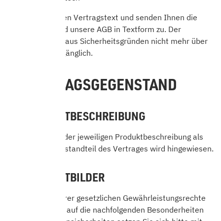
Wir speichern den Vertragstext und senden Ihnen die
Bestelldaten und unsere AGB in Textform zu. Der
Vertragstext ist aus Sicherheitsgründen nicht mehr über
das Internet zugänglich.
4. VERTRAGSGEGENSTAND
4.1 PRODUKTBESCHREIBUNG
Auf die Geltung der jeweiligen Produktbeschreibung als
wesentlicher Bestandteil des Vertrages wird hingewiesen.
4.2 PRODUKTBILDER
Unbeschadet Ihrer gesetzlichen Gewährleistungsrechte
möchten wir Sie auf die nachfolgenden Besonderheiten