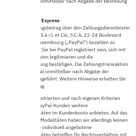
Ihre Karte wird unmittelbar nach Abgabe der Bestellung
belastet.
PayPal, PayPal Express
Um den Rechnungsbetrag über den Zahlungsdienstleister
PayPal (Europe) S.à r.l. et Cie, S.C.A, 22-24 Boulevard
Royal, L-2449 Luxembourg („PayPal“) bezahlen zu
können, müssen Sie bei PayPal registriert sein, sich mit
Ihren Zugangsdaten legitimieren und die
Zahlungsanweisung bestätigen. Die Zahlungstransaktion
wird durch PayPal unmittelbar nach Abgabe der
Bestellung durchgeführt. Weitere Hinweise erhalten Sie
im Bestellvorgang.
PayPal kann registrierten und nach eigenen Kriterien
ausgewählten PayPal-Kunden weitere
Zahlungsmodalitäten im Kundenkonto anbieten. Auf das
Anbieten dieser Modalitäten haben wir allerdings keinen
Einfluss; weitere individuell angebotene
Zahlungsmodalitäten betreffen Ihr Rechtsverhältnis mit