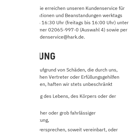
Kundendienst: Sie erreichen unseren Kundenservice für
Fragen, Reklamationen und Beanstandungen werktags
von 8:00 Uhr bis 16:30 Uhr (freitags bis 16:00 Uhr) unter
der Telefonnummer 02065-997-0 (Auswahl 4) sowie per
E-Mail unter kundenservice@hark.de.
11. HAFTUNG
Für Ansprüche aufgrund von Schäden, die durch uns,
unsere gesetzlichen Vertreter oder Erfüllungsgehilfen
verursacht wurden, haften wir stets unbeschränkt
bei Verletzung des Lebens, des Körpers oder der
Gesundheit,
bei vorsätzlicher oder grob fahrlässiger
Pflichtverletzung,
bei Garantieversprechen, soweit vereinbart, oder