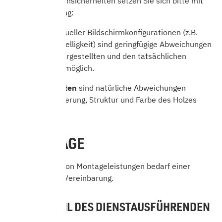
hinweisen. Bei Unsicherheiten setzen Sie sich bitte mit
uns in Verbindung:
Aufgrund individueller Bildschirmkonfigurationen (z.B.
Auflösung und Helligkeit) sind geringfügige Abweichungen
zwischen den dargestellten und den tatsächlichen
Produktfarben
möglich.
Bei
Holzprodukten
sind natürliche Abweichungen
hinsichtlich Maserung, Struktur und Farbe des Holzes
möglich.
5. MONTAGE
Die Erbringung von Montageleistungen bedarf einer
ausdrücklichen Vereinbarung.
5.1 AUSWAHL DES DIENSTAUSFÜHRENDEN