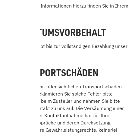
PayPal. Weitere Informationen hierzu finden Sie in Ihrem
PayPal-Konto.
8. EIGENTUMSVORBEHALT
Das Produkt bleibt bis zur vollständigen Bezahlung unser
Eigentum.
9. TRANSPORTSCHÄDEN
Werden Waren mit offensichtlichen Transportschäden
angeliefert, so reklamieren Sie solche Fehler bitte
möglichst sofort beim Zusteller und nehmen Sie bitte
unverzüglich Kontakt zu uns auf. Die Versäumung einer
Reklamation oder Kontaktaufnahme hat für Ihre
gesetzlichen Ansprüche und deren Durchsetzung,
insbesondere Ihre Gewährleistungsrechte, keinerlei