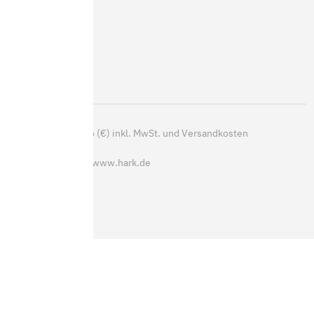
Speicheröfen
Pelletöfen
Heizeinsätze
Outdoor
Kaminzubehör
*
Alle Preise in Euro (€) inkl. MwSt. und Versandkosten
© Copyrights 2026 www.hark.de