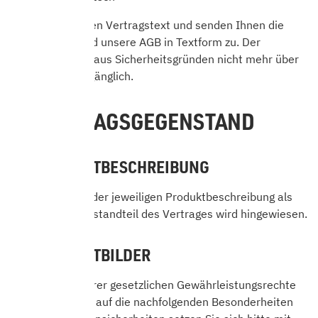
Wir speichern den Vertragstext und senden Ihnen die
Bestelldaten und unsere AGB in Textform zu. Der
Vertragstext ist aus Sicherheitsgründen nicht mehr über
das Internet zugänglich.
4. VERTRAGSGEGENSTAND
4.1 PRODUKTBESCHREIBUNG
Auf die Geltung der jeweiligen Produktbeschreibung als
wesentlicher Bestandteil des Vertrages wird hingewiesen.
4.2 PRODUKTBILDER
Unbeschadet Ihrer gesetzlichen Gewährleistungsrechte
möchten wir Sie auf die nachfolgenden Besonderheiten