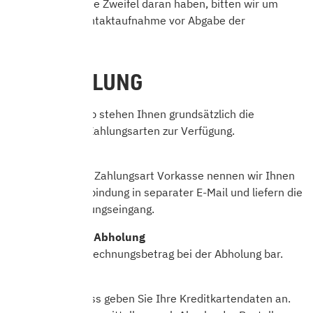
erfüllt ist oder Sie Zweifel daran haben, bitten wir um
telefonische Kontaktaufnahme vor Abgabe der
Bestellung.
7. BEZAHLUNG
In unserem Shop stehen Ihnen grundsätzlich die
nachfolgenden Zahlungsarten zur Verfügung.
Vorkasse
Bei Auswahl der Zahlungsart Vorkasse nennen wir Ihnen
unsere Bankverbindung in separater E-Mail und liefern die
Ware nach Zahlungseingang.
Barzahlung bei Abholung
Sie zahlen den Rechnungsbetrag bei der Abholung bar.
Kreditkarte
Im Bestellprozess geben Sie Ihre Kreditkartendaten an.