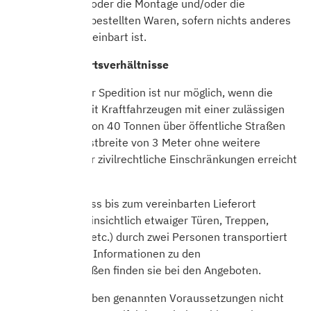
Räumlichkeiten oder die Montage und/oder die
Installation der bestellten Waren, sofern nichts anderes
ausdrücklich vereinbart ist.
Erforderliche Ortsverhältnisse
Die Lieferung per Spedition ist nur möglich, wenn die
Lieferadresse mit Kraftfahrzeugen mit einer zulässigen
Gesamtmasse von 40 Tonnen über öffentliche Straßen
mit einer Mindestbreite von 3 Meter ohne weitere
behördliche oder zivilrechtliche Einschränkungen erreicht
werden kann.
Das Produkt muss bis zum vereinbarten Lieferort
(insbesondere hinsichtlich etwaiger Türen, Treppen,
Treppenhäuser, etc.) durch zwei Personen transportiert
werden können. Informationen zu den
Verpackungsmaßen finden sie bei den Angeboten.
Wenn eine der oben genannten Voraussetzungen nicht