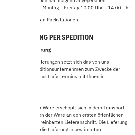
Deutschland zu den nachfolgend angegebenen
Geschäftszeiten: Montag – Freitag 10.00 Uhr – 14.00 Uhr
Wir liefern nicht an Packstationen.
6.2 LIEFERUNG PER SPEDITION
Terminvereinbarung
Bei Speditionslieferungen setzt sich das von uns
beauftragte Speditionsunternehmen zum Zwecke der
Vereinbarung eines Liefertermins mit Ihnen in
Verbindung.
Lieferort
Die Lieferung der Ware erschöpft sich in dem Transport
und dem Entladen der Ware an den ersten öffentlichen
Bordstein der vereinbarten Lieferanschrift. Die Lieferung
beinhaltet nicht die Lieferung in bestimmten