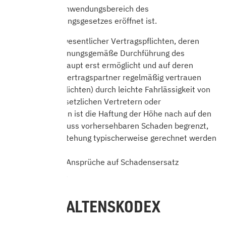
soweit der Anwendungsbereich des
Produkthaftungsgesetzes eröffnet ist.
Bei Verletzung wesentlicher Vertragspflichten, deren
Erfüllung die ordnungsgemäße Durchführung des
Vertrages überhaupt erst ermöglicht und auf deren
Einhaltung der Vertragspartner regelmäßig vertrauen
darf, (Kardinalpflichten) durch leichte Fahrlässigkeit von
uns, unseren gesetzlichen Vertretern oder
Erfüllungsgehilfen ist die Haftung der Höhe nach auf den
bei Vertragsschluss vorhersehbaren Schaden begrenzt,
mit dessen Entstehung typischerweise gerechnet werden
muss.
Im übrigen sind Ansprüche auf Schadensersatz
ausgeschlossen.
12. VERHALTENSKODEX