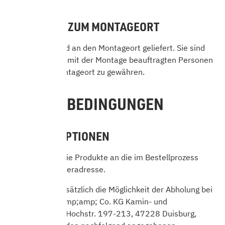
5.2 ZUGANG ZUM MONTAGEORT
Das Produkt wird an den Montageort geliefert. Sie sind
verpflichtet, der mit der Montage beauftragten Personen
Zugang zum Montageort zu gewähren.
6. LIEFERBEDINGUNGEN
6.1 LIEFEROPTIONEN
Wir versenden die Produkte an die im Bestellprozess
angegebene Lieferadresse.
Sie haben grundsätzlich die Möglichkeit der Abholung bei
HARK GmbH &amp;amp; Co. KG Kamin- und
Kachelofenbau, Hochstr. 197-213, 47228 Duisburg,