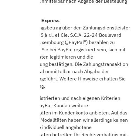
Ihre Karte wird unmittelbar nach Abgabe der Bestellung
belastet.
PayPal, PayPal Express
Um den Rechnungsbetrag über den Zahlungsdienstleister
PayPal (Europe) S.à r.l. et Cie, S.C.A, 22-24 Boulevard
Royal, L-2449 Luxembourg („PayPal“) bezahlen zu
können, müssen Sie bei PayPal registriert sein, sich mit
Ihren Zugangsdaten legitimieren und die
Zahlungsanweisung bestätigen. Die Zahlungstransaktion
wird durch PayPal unmittelbar nach Abgabe der
Bestellung durchgeführt. Weitere Hinweise erhalten Sie
im Bestellvorgang.
PayPal kann registrierten und nach eigenen Kriterien
ausgewählten PayPal-Kunden weitere
Zahlungsmodalitäten im Kundenkonto anbieten. Auf das
Anbieten dieser Modalitäten haben wir allerdings keinen
Einfluss; weitere individuell angebotene
Zahlungsmodalitäten betreffen Ihr Rechtsverhältnis mit