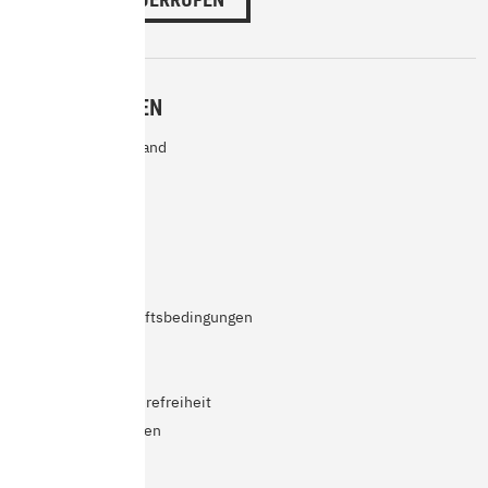
INFORMATIONEN
Zahlarten und Versand
Abholung
Rücksendung
Garantie
Kontakt
Impressum
Allgemeine Geschäftsbedingungen
Widerrufsrecht
Datenschutz
Erklärung zur Barrierefreiheit
Cookie-Einstellungen