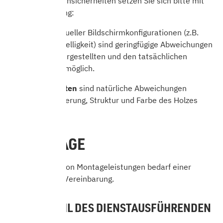
hinweisen. Bei Unsicherheiten setzen Sie sich bitte mit
uns in Verbindung:
Aufgrund individueller Bildschirmkonfigurationen (z.B.
Auflösung und Helligkeit) sind geringfügige Abweichungen
zwischen den dargestellten und den tatsächlichen
Produktfarben
möglich.
Bei
Holzprodukten
sind natürliche Abweichungen
hinsichtlich Maserung, Struktur und Farbe des Holzes
möglich.
5. MONTAGE
Die Erbringung von Montageleistungen bedarf einer
ausdrücklichen Vereinbarung.
5.1 AUSWAHL DES DIENSTAUSFÜHRENDEN