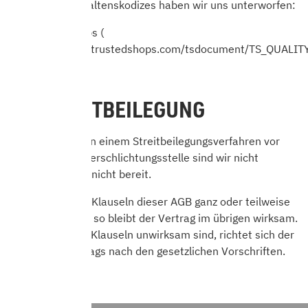
Folgenden Verhaltenskodizes haben wir uns unterworfen:
Trusted Shops (
https://www.trustedshops.com/tsdocument/TS_QUALIT
)
13. STREITBEILEGUNG
Zur Teilnahme an einem Streitbeilegungsverfahren vor
einer Verbraucherschlichtungsstelle sind wir nicht
verpflichtet und nicht bereit.
Sollten einzelne Klauseln dieser AGB ganz oder teilweise
unwirksam sein, so bleibt der Vertrag im übrigen wirksam.
Soweit einzelne Klauseln unwirksam sind, richtet sich der
Inhalt des Vertrags nach den gesetzlichen Vorschriften.