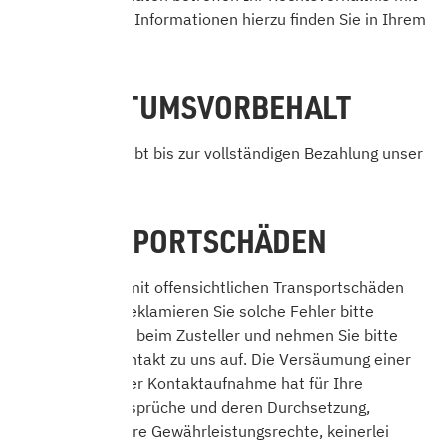
PayPal. Weitere Informationen hierzu finden Sie in Ihrem
PayPal-Konto.
8. EIGENTUMSVORBEHALT
Das Produkt bleibt bis zur vollständigen Bezahlung unser
Eigentum.
9. TRANSPORTSCHÄDEN
Werden Waren mit offensichtlichen Transportschäden
angeliefert, so reklamieren Sie solche Fehler bitte
möglichst sofort beim Zusteller und nehmen Sie bitte
unverzüglich Kontakt zu uns auf. Die Versäumung einer
Reklamation oder Kontaktaufnahme hat für Ihre
gesetzlichen Ansprüche und deren Durchsetzung,
insbesondere Ihre Gewährleistungsrechte, keinerlei