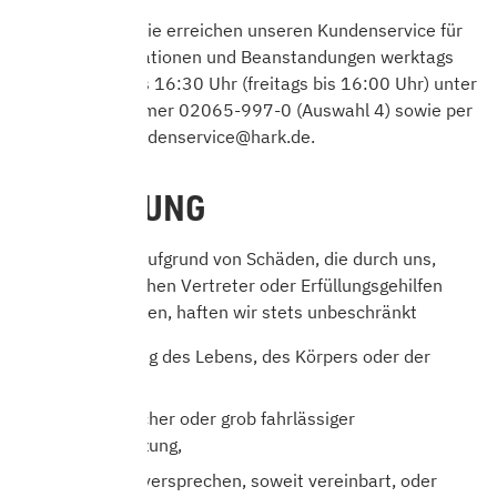
Kundendienst: Sie erreichen unseren Kundenservice für
Fragen, Reklamationen und Beanstandungen werktags
von 8:00 Uhr bis 16:30 Uhr (freitags bis 16:00 Uhr) unter
der Telefonnummer 02065-997-0 (Auswahl 4) sowie per
E-Mail unter kundenservice@hark.de.
11. HAFTUNG
Für Ansprüche aufgrund von Schäden, die durch uns,
unsere gesetzlichen Vertreter oder Erfüllungsgehilfen
verursacht wurden, haften wir stets unbeschränkt
bei Verletzung des Lebens, des Körpers oder der
Gesundheit,
bei vorsätzlicher oder grob fahrlässiger
Pflichtverletzung,
bei Garantieversprechen, soweit vereinbart, oder