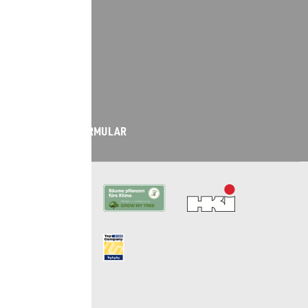
02065-997-0
LIVE-CHAT
WHATSAPP
KONTAKT­FORMULAR