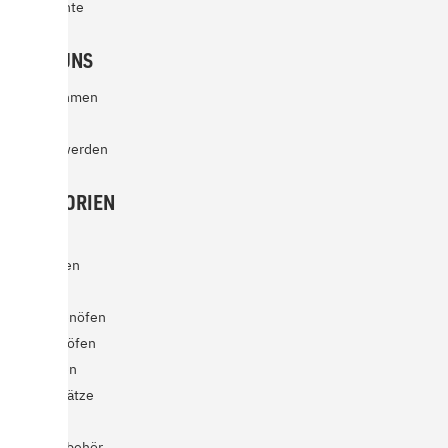
Dokumente
ÜBER UNS
Unternehmen
Karriere
Partner werden
KATEGORIEN
Kamine
Kaminöfen
Holzöfen
Schwedenöfen
Speicheröfen
Pelletöfen
Heizeinsätze
Outdoor
Kaminzubehör