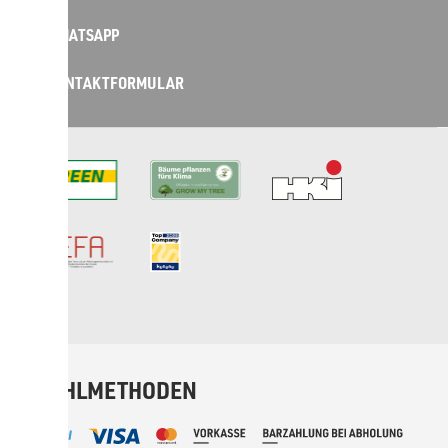
WHATSAPP
KONTAKT­FORMULAR
BEZAHLMETHODEN