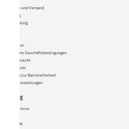
Zahlarten und Versand
Abholung
Rücksendung
Garantie
Kontakt
Impressum
Allgemeine Geschäftsbedingungen
Widerrufsrecht
Datenschutz
Erklärung zur Barrierefreiheit
Cookie-Einstellungen
SERVICE
Messetermine
BImSchV
Ersatzteile