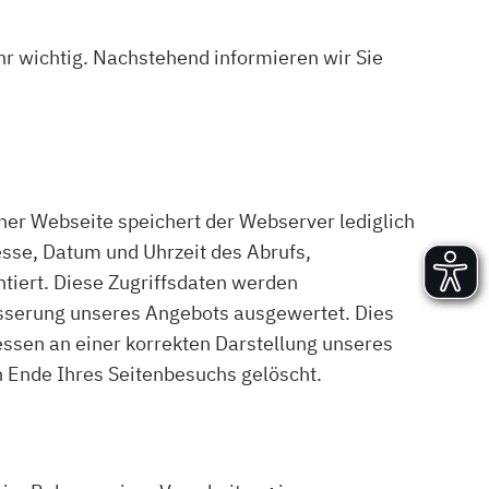
Versand und Lieferung
Aufbau und Abnahme
ehr wichtig. Nachstehend informieren wir Sie
Nutzung und Wartung
er Webseite speichert der Webserver lediglich
esse, Datum und Uhrzeit des Abrufs,
tiert. Diese Zugriffsdaten werden
esserung unseres Angebots ausgewertet. Dies
sen an einer korrekten Darstellung unseres
h Ende Ihres Seitenbesuchs gelöscht.