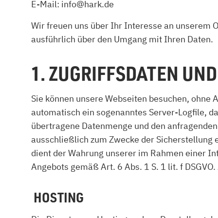
E-Mail: info@hark.de
Kamin und Dunstabzugshaube
Alternativen 
CO-Melder anbringen
Wärmepumpe
Wir freuen uns über Ihr Interesse an unserem On
Kamin und Rauchmelder
Holzvergaser
ausführlich über den Umgang mit Ihren Daten.
Pelletofen im Wohnzimmer
Heizen mit Pe
1. ZUGRIFFSDATEN UND
Sie können unsere Webseiten besuchen, ohne An
automatisch ein sogenanntes Server-Logfile, da
übertragene Datenmenge und den anfragenden Pr
ausschließlich zum Zwecke der Sicherstellung 
dient der Wahrung unserer im Rahmen einer In
Angebots gemäß Art. 6 Abs. 1 S. 1 lit. f DSGVO
HOSTING