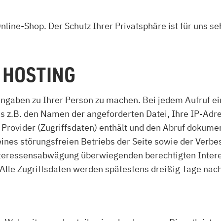
zu Öl und Gas
E bis G
 mit Kamin
H bis N
line-Shop. Der Schutz Ihrer Privatsphäre ist für uns s
kessel
O bis S
llets
T bis Z
 HOSTING
gaben zu Ihrer Person zu machen. Bei jedem Aufruf ein
s z.B. den Namen der angeforderten Datei, Ihre IP-Adr
ovider (Zugriffsdaten) enthält und den Abruf dokumen
eines störungsfreien Betriebs der Seite sowie der Verb
teressensabwägung überwiegenden berechtigten Interes
. Alle Zugriffsdaten werden spätestens dreißig Tage nac