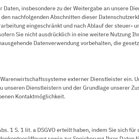
er Daten, insbesondere zu der Weitergabe an unsere Die
n den nachfolgenden Abschnitten dieser Datenschutzerk
erarbeitung eingeschränkt und nach Ablauf der steuer- 
sofern Sie nicht ausdrücklich in eine weitere Nutzung Ih
nausgehende Datenverwendung vorbehalten, die gesetzlic
 Warenwirtschaftssysteme externer Dienstleister ein. U
 zu unseren Dienstleistern und der Grundlage unserer Z
ebenen Kontaktmöglichkeit.
Abs. 1 S. 1 lit. a DSGVO erteilt haben, indem Sie sich f
nkontoeröffnung sowie zur Speicherung Ihrer Daten fü