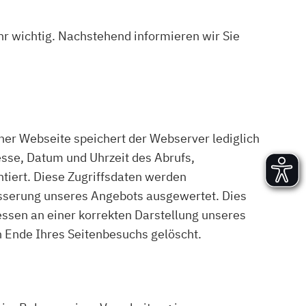
Versand und Lieferung
Aufbau und Abnahme
ehr wichtig. Nachstehend informieren wir Sie
Nutzung und Wartung
er Webseite speichert der Webserver lediglich
esse, Datum und Uhrzeit des Abrufs,
tiert. Diese Zugriffsdaten werden
esserung unseres Angebots ausgewertet. Dies
sen an einer korrekten Darstellung unseres
h Ende Ihres Seitenbesuchs gelöscht.