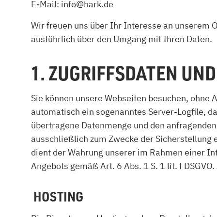
E-Mail: info@hark.de
Kamin und Dunstabzugshaube
Alternativen 
CO-Melder anbringen
Wärmepumpe
Wir freuen uns über Ihr Interesse an unserem On
Kamin und Rauchmelder
Holzvergaser
ausführlich über den Umgang mit Ihren Daten.
Pelletofen im Wohnzimmer
Heizen mit Pe
1. ZUGRIFFSDATEN UND
Sie können unsere Webseiten besuchen, ohne An
automatisch ein sogenanntes Server-Logfile, da
übertragene Datenmenge und den anfragenden Pr
ausschließlich zum Zwecke der Sicherstellung 
dient der Wahrung unserer im Rahmen einer In
Angebots gemäß Art. 6 Abs. 1 S. 1 lit. f DSGVO
HOSTING