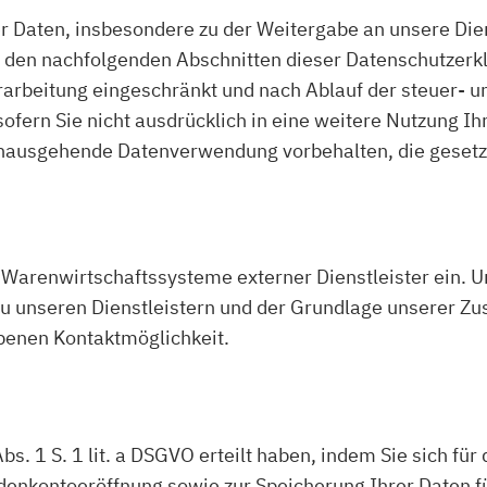
er Daten, insbesondere zu der Weitergabe an unsere Die
n den nachfolgenden Abschnitten dieser Datenschutzerk
erarbeitung eingeschränkt und nach Ablauf der steuer- 
sofern Sie nicht ausdrücklich in eine weitere Nutzung Ih
nausgehende Datenverwendung vorbehalten, die gesetzlic
 Warenwirtschaftssysteme externer Dienstleister ein. U
 zu unseren Dienstleistern und der Grundlage unserer Z
ebenen Kontaktmöglichkeit.
Abs. 1 S. 1 lit. a DSGVO erteilt haben, indem Sie sich f
nkontoeröffnung sowie zur Speicherung Ihrer Daten fü