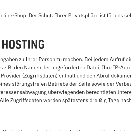
zu Öl und Gas
E bis G
 mit Kamin
H bis N
line-Shop. Der Schutz Ihrer Privatsphäre ist für uns s
kessel
O bis S
llets
T bis Z
 HOSTING
gaben zu Ihrer Person zu machen. Bei jedem Aufruf ein
s z.B. den Namen der angeforderten Datei, Ihre IP-Adr
ovider (Zugriffsdaten) enthält und den Abruf dokumen
eines störungsfreien Betriebs der Seite sowie der Verb
teressensabwägung überwiegenden berechtigten Interes
. Alle Zugriffsdaten werden spätestens dreißig Tage nac