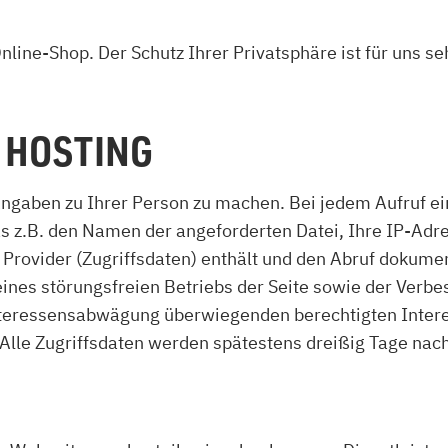
zu Öl und Gas
E bis G
 mit Kamin
H bis N
line-Shop. Der Schutz Ihrer Privatsphäre ist für uns s
kessel
O bis S
llets
T bis Z
 HOSTING
gaben zu Ihrer Person zu machen. Bei jedem Aufruf ein
s z.B. den Namen der angeforderten Datei, Ihre IP-Adr
ovider (Zugriffsdaten) enthält und den Abruf dokumen
eines störungsfreien Betriebs der Seite sowie der Verb
teressensabwägung überwiegenden berechtigten Interes
. Alle Zugriffsdaten werden spätestens dreißig Tage nac