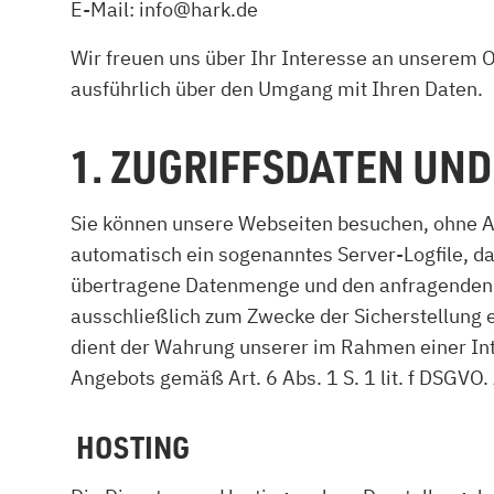
E-Mail: info@hark.de
Kamin und Dunstabzugshaube
Alternativen 
CO-Melder anbringen
Wärmepumpe
Wir freuen uns über Ihr Interesse an unserem On
Kamin und Rauchmelder
Holzvergaser
ausführlich über den Umgang mit Ihren Daten.
Pelletofen im Wohnzimmer
Heizen mit Pe
1. ZUGRIFFSDATEN UND
Sie können unsere Webseiten besuchen, ohne An
automatisch ein sogenanntes Server-Logfile, da
übertragene Datenmenge und den anfragenden Pr
ausschließlich zum Zwecke der Sicherstellung 
dient der Wahrung unserer im Rahmen einer In
Angebots gemäß Art. 6 Abs. 1 S. 1 lit. f DSGVO
HOSTING