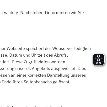
Versand und Lieferung
Aufbau und Abnahme
ehr wichtig. Nachstehend informieren wir Sie
Nutzung und Wartung
er Webseite speichert der Webserver lediglich
esse, Datum und Uhrzeit des Abrufs,
tiert. Diese Zugriffsdaten werden
esserung unseres Angebots ausgewertet. Dies
sen an einer korrekten Darstellung unseres
h Ende Ihres Seitenbesuchs gelöscht.