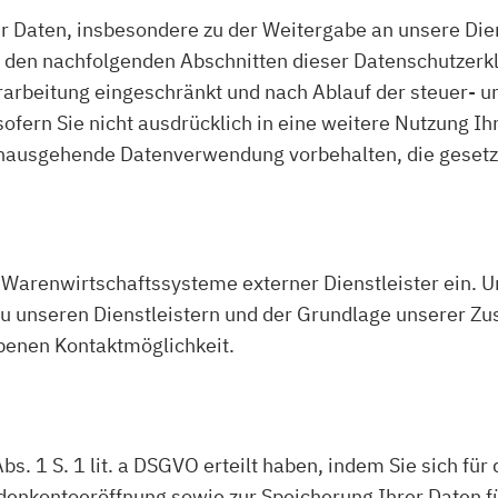
er Daten, insbesondere zu der Weitergabe an unsere Die
n den nachfolgenden Abschnitten dieser Datenschutzerk
erarbeitung eingeschränkt und nach Ablauf der steuer- 
sofern Sie nicht ausdrücklich in eine weitere Nutzung Ih
nausgehende Datenverwendung vorbehalten, die gesetzlic
 Warenwirtschaftssysteme externer Dienstleister ein. U
 zu unseren Dienstleistern und der Grundlage unserer Z
ebenen Kontaktmöglichkeit.
Abs. 1 S. 1 lit. a DSGVO erteilt haben, indem Sie sich f
nkontoeröffnung sowie zur Speicherung Ihrer Daten fü