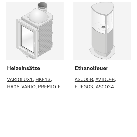
Heizeinsätze
Ethanolfeuer
VARIOLUX1
HKE13
ASCO5B
AVIDO-B
HA06-VARIO
PREMIO-F
FUEGO3
ASCO34