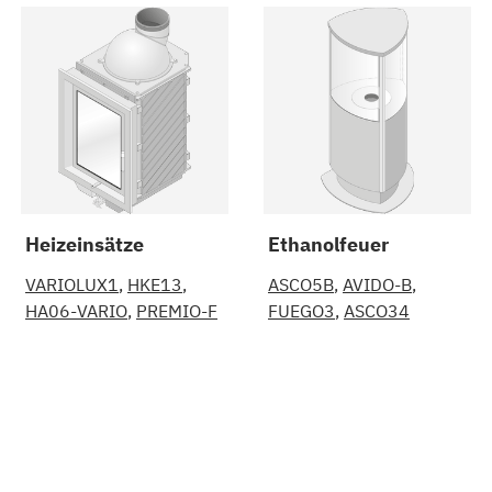
Heizeinsätze
Ethanolfeuer
VARIOLUX1
HKE13
ASCO5B
AVIDO-B
HA06-VARIO
PREMIO-F
FUEGO3
ASCO34