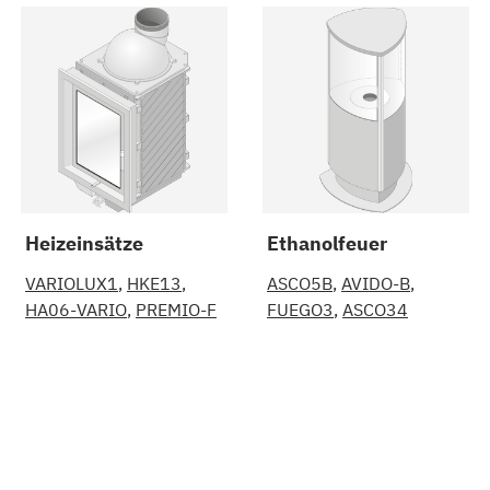
Heizeinsätze
Ethanolfeuer
VARIOLUX1
HKE13
ASCO5B
AVIDO-B
HA06-VARIO
PREMIO-F
FUEGO3
ASCO34