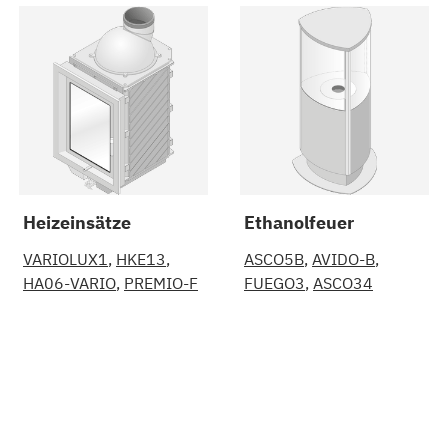
Heizeinsätze
Ethanolfeuer
VARIOLUX1
HKE13
ASCO5B
AVIDO-B
HA06-VARIO
PREMIO-F
FUEGO3
ASCO34