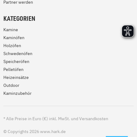
Partner werden
KATEGORIEN
Kamine
Kaminöfen
Holzöfen
Schwedenöfen
Speicheröfen
Pelletöfen
Heizeinsätze
Outdoor
Kaminzubehör
*
Alle Preise in Euro (€) inkl. MwSt. und Versandkosten
© Copyrights 2026 www.hark.de