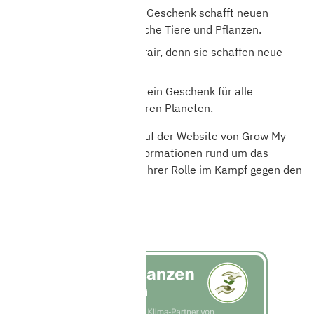
Ihr ökologisches Baum-Geschenk schafft neuen
Lebensraum für zahlreiche Tiere und Pflanzen.
Baum-Geschenke sind fair, denn sie schaffen neue
Arbeitsplätze.
Ein Baum-Geschenk ist ein Geschenk für alle
Menschen und für unseren Planeten.
Sie wollen mehr wissen? Auf der Website von Grow My
Tree finden Sie
weitere Informationen
rund um das
Pflanzen von Bäumen und ihrer Rolle im Kampf gegen den
Klimawandel.