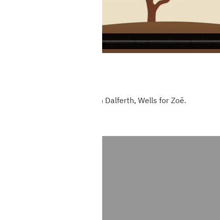
Quelle Fotos: Kevin Dalferth, Wells for Zoë.
02065-997-0
LIVE-CHAT
WHATSAPP