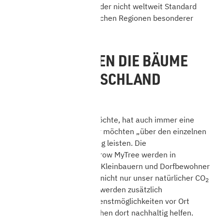
Forstwirtschaft ist aber leider nicht weltweit Standard
und darum besteht in manchen Regionen besonderer
Unterstützungs-Bedarf.
WARUM WERDEN DIE BÄUME
NICHT IN DEUTSCHLAND
GEPFLANZT?
Wer nachhaltig handeln möchte, hat auch immer eine
soziale Verantwortung. Wir möchten „über den einzelnen
Baum hinaus“ einen Beitrag leisten. Die
Baumpflanzprojekte von Grow MyTree werden in
Unterstützung von lokalen Kleinbauern und Dorfbewohner
angepflanzt. Dadurch wird nicht nur unser natürlicher CO
2
-Speicher aufgeforstet. Es werden zusätzlich
Beschäftigungs- und Verdienstmöglichkeiten vor Ort
geschaffen, die den Menschen dort nachhaltig helfen.