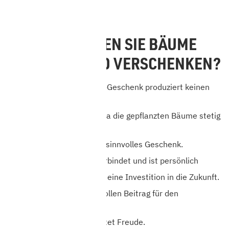
WARUM SOLLTEN SIE BÄUME
PFLANZEN UND VERSCHENKEN?
Ein nachhaltiges Baum-Geschenk produziert keinen
Müll
Sie helfen dem Klima, da die gepflanzten Bäume stetig
CO
aus der Luft filtern.
2
Bäume pflanzen ist ein sinnvolles Geschenk.
Bäume zu schenken verbindet und ist persönlich
Ein Baum-Geschenk ist eine Investition in die Zukunft.
Sie leisten einen wertvollen Beitrag für den
Naturschutz.
Bäume schenken bereitet Freude.