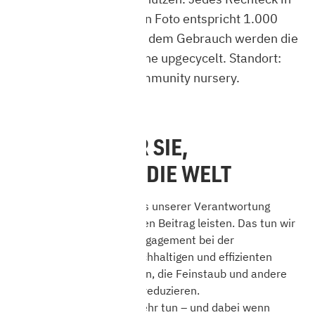
dem oben gezeigten Foto entspricht 1.000
Baumsetzlingen. Nach dem Gebrauch werden die
Plastik-Topfschläuche upgecycelt. Standort:
Enyezini community nursery.
EIN KAMIN FÜR SIE,
EIN BAUM FÜR DIE WELT
Auch wir bei HARK sind uns unserer Verantwortung
bewusst und wollen unseren Beitrag leisten. Das tun wir
zum einen mit unserem Engagement bei der
Weiterentwicklung von nachhaltigen und effizienten
Verbrennungs-Technologien, die Feinstaub und andere
Emissionen immer weiter reduzieren.
Wir möchten aber noch mehr tun – und dabei wenn