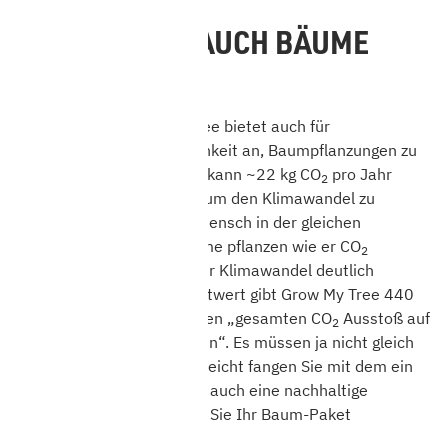
SIE MÖCHTEN AUCH BÄUME
PFLANZEN?
Unser Partner Grow My Tree bietet auch für
Privatpersonen die Möglichkeit an, Baumpflanzungen zu
unterstützen. Jeder Baum kann ~22 kg CO
pro Jahr
2
aufnehmen. Jahr für Jahr, um den Klimawandel zu
bekämpfen. Würde jeder Mensch in der gleichen
Größenordnung neue Bäume pflanzen wie er CO
2
produziert, dann könnte der Klimawandel deutlich
gebremst werden. Als Richtwert gibt Grow My Tree 440
Bäume pro Kopf aus, um den „gesamten CO
Ausstoß auf
2
Lebenszeit zu neutralisieren“. Es müssen ja nicht gleich
440 Bäume sein, aber vielleicht fangen Sie mit dem ein
oder anderen an. Übrigens auch eine nachhaltige
Geschenk-Idee ;-). Wählen Sie Ihr Baum-Paket
hier bei Grow My Tree
.