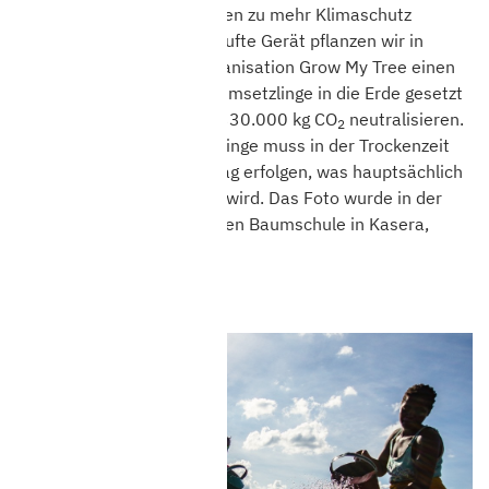
möglich auch unsere Kunden zu mehr Klimaschutz
inspirieren: Für jedes gekaufte Gerät pflanzen wir in
Unterstützung mit der Organisation Grow My Tree einen
Baum. Solange, bis wir Baumsetzlinge in die Erde gesetzt
haben, die insgesamt gut 330.000 kg CO
neutralisieren.
2
Das Gießen der Baumsetzlinge muss in der Trockenzeit
mindestens zweimal am Tag erfolgen, was hauptsächlich
von Arbeiterinnen erledigt wird. Das Foto wurde in der
von Einheimischen geführten Baumschule in Kasera,
Malawi aufgenommen.