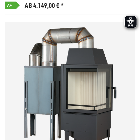
AB 4.149,00
€
*
A+