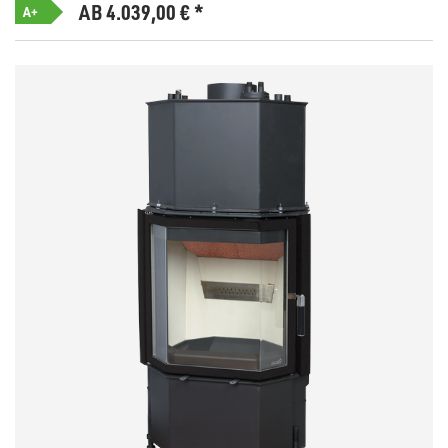
AB 4.039,00
€
*
A+