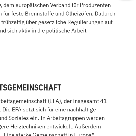
D, dem europäischen Verband für Produzenten
Versand und Lieferung
für feste Brennstoffe und Ölheizöfen. Dadurch
Aufbau und Abnahme
r frühzeitig über gesetzliche Regulierungen auf
Nutzung und Wartung
 sich aktiv in die politische Arbeit
ITSGEMEINSCHAFT
rbeitsgemeinschaft (EFA), der insgesamt 41
ie EFA setzt sich für eine nachhaltige
nd Soziales ein. In Arbeitsgruppen werden
gere Heiztechniken entwickelt. Außerdem
h „Eine starke Gemeinschaft in Europa“