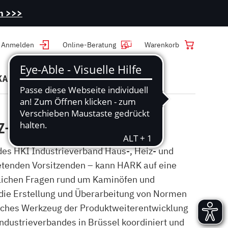
en >>>
Anmelden
Online-Beratung
Warenkorb
KAMINZUBEHÖR
KAMINWISSEN
ufuhr
Kaminöfen mit Katalysator
Wasserführende Kamine
Kaminbestecke
Pflegen
Kaminofen reinigen
Kleine Kaminöfen
Marmorkamine
Anzünder & Brennstoffe
IZ- UND KÜCHENTECHNIK
Kaminscheibe reinigen
Ofenrohr reinigen
Ethanol-Kamine
Staubabscheider
des HKI Industrieverband Haus-, Heiz- und
Kamin-Asche entsorgen
ECOplus-Filter reinigen
tretenden Vorsitzenden – kann HARK auf eine
Speckstein reparieren
ftlichen Fragen rund um Kaminöfen und
Kamintür Instandsetzung
 die Erstellung und Überarbeitung von Normen
isches Werkzeug der Produktweiterentwicklung
FAQ
ndustrieverbandes in Brüssel koordiniert und
Beratung und Kauf