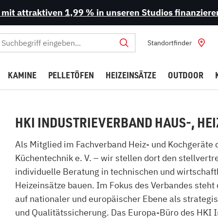
 mit attraktiven 1,99 % in unseren Studios finanzier
Standortfinder
KAMINE
PELLETÖFEN
HEIZEINSÄTZE
OUTDOOR
bhängige Kaminöfen
mine
nsätze
Kaminöfen mit externer Luftz
Frontkamine
Kaminreiniger
Nutzen
nisieren
Geeignetes Kaminholz
t Backfach
Runde Kaminöfen
Kachelkamine
Kaminholz-Aufbewahrung
HKI INDUSTRIEVERBAND HAUS-, HE
umrüsten
Brennholz lagern
 bauen
Holzfeuchte messen
mine
rennungsluftzufuhr
Gaskamine
Abluftsteuerung
Als Mitglied im Fachverband Heiz- und Kochgeräte 
 Kamin
Kamin anzünden
Kamin
Kamin streichen
Küchentechnik e. V. – wir stellen dort den stellver
e nachrüsten
Kamin in Wohnung
individuelle Beratung in technischen und wirtscha
ornstein
Kochen im Holzofen
Heizeinsätze bauen. Im Fokus des Verbandes steht
auf nationaler und europäischer Ebene als strateg
Kamin-Lexikon
und Qualitätssicherung. Das Europa-Büro des HKI I
Strom
A bis D