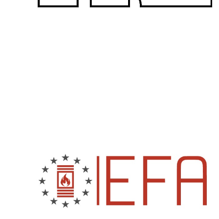
Kamin und Dunstabzugshaube
Alternativen 
CO-Melder anbringen
Wärmepumpe
Kamin und Rauchmelder
Holzvergaser
Pelletofen im Wohnzimmer
Heizen mit Pe