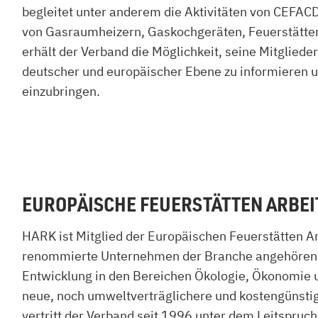
begleitet unter anderem die Aktivitäten von CEFAC
zu Öl und Gas
E bis G
von Gasraumheizern, Gaskochgeräten, Feuerstätten 
 mit Kamin
H bis N
kessel
erhält der Verband die Möglichkeit, seine Mitgliede
O bis S
llets
T bis Z
deutscher und europäischer Ebene zu informieren und
einzubringen.
EUROPÄISCHE FEUERSTÄTTEN ARBE
HARK ist Mitglied der Europäischen Feuerstätten A
renommierte Unternehmen der Branche angehören. D
Entwicklung in den Bereichen Ökologie, Ökonomie u
neue, noch umweltverträglichere und kostengünsti
vertritt der Verband seit 1996 unter dem Leitspruc