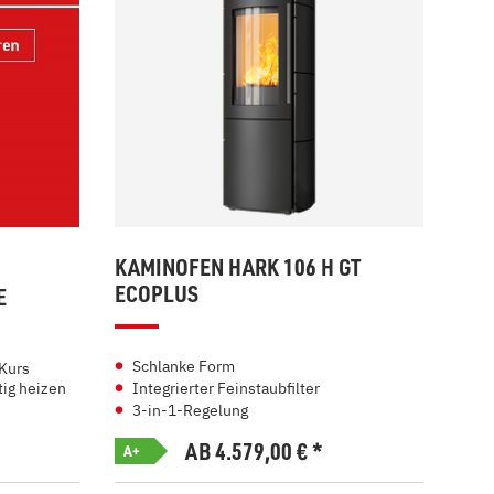
KAMINOFEN HARK 106 H GT
ECOPLUS
E
Schlanke Form
Kurs
ig heizen
Integrierter Feinstaubfilter
3-in-1-Regelung
AB 4.579,00
€
*
A+