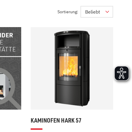
Versand und Lieferung
Beliebt
Sortierung:
Aufbau und Abnahme
Nutzung und Wartung
KAMINOFEN HARK 57