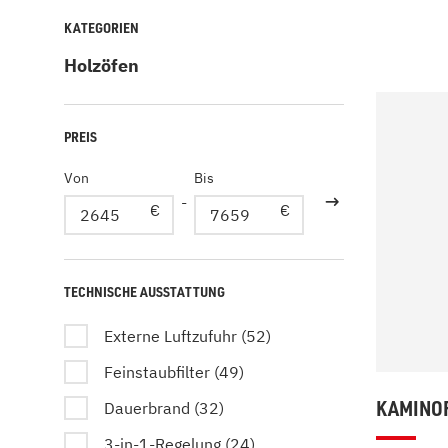
Kamin und Dunstabzugshaube
Alternativen 
KATEGORIEN
CO-Melder anbringen
Wärmepumpe
Holzöfen
Kamin und Rauchmelder
Holzvergaser
Pelletofen im Wohnzimmer
Heizen mit Pe
PREIS
Von
Bis
-
€
€
TECHNISCHE AUSSTATTUNG
Externe Luftzufuhr (52)
Feinstaubfilter (49)
KAMINOF
Dauerbrand (32)
3-in-1-Regelung (24)