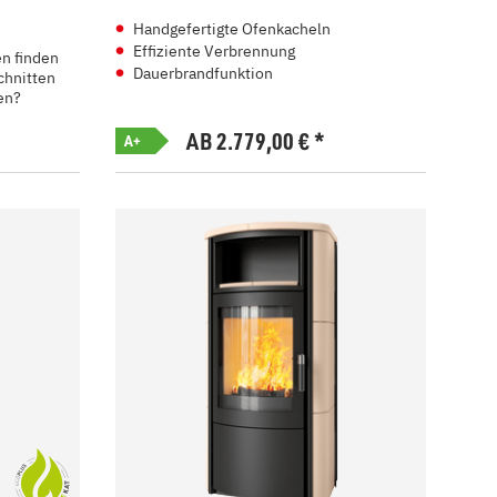
Handgefertigte Ofenkacheln
Effiziente Verbrennung
en finden
Dauerbrandfunktion
chnitten
en?
AB 2.779,00
€
*
A+