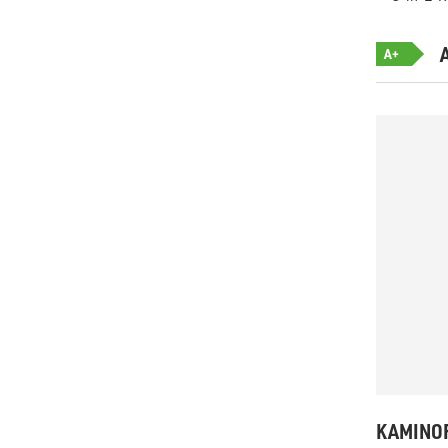
A+
KAMINOF