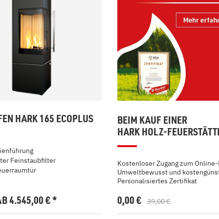
EN HARK 165 ECOPLUS
BEIM KAUF EINER
HARK HOLZ-FEUERSTÄTT
nienführung
ter Feinstaubfilter
Kostenloser Zugang zum Online-
euerraumtür
Umweltbewusst und kostengünst
Personalisiertes Zertifikat
AB 4.545,00
€
*
0,00 €
39,00 €