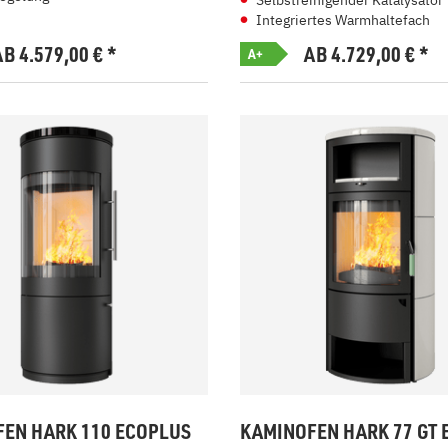
Selbstreinigender Katalysator
Integriertes Warmhaltefach
AB 4.579,00
€
*
AB 4.729,00
€
*
A+
EN HARK 110 ECOPLUS
KAMINOFEN HARK 77 GT 