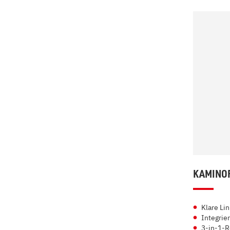
KAMINOF
Klare Li
Integrier
3-in-1-R