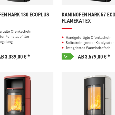
EN HARK 130 ECOPLUS
KAMINOFEN HARK 57 EC
FLAMEKAT EX
rtigte Ofenkacheln
ter Feinstaubfilter
Handgefertigte Ofenkacheln
egelung
Selbstreinigender Katalysator
Integriertes Warmhaltefach
AB 3.339,00
€
*
AB 3.579,00
€
*
A+