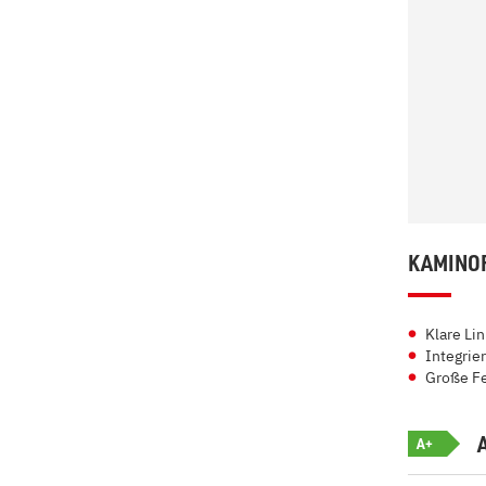
KAMINOF
Klare Li
Integrier
Große F
A+