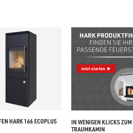
zu Öl und Gas
E bis G
 mit Kamin
H bis N
kessel
O bis S
llets
T bis Z
EN HARK 166 ECOPLUS
IN WENIGEN KLICKS ZUM
TRAUMKAMIN