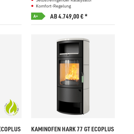
Selbstreinigender Katalysator
Komfort-Regelung
AB 4.749,00
€
*
A+
ECOPLUS
KAMINOFEN HARK 77 GT ECOPLUS