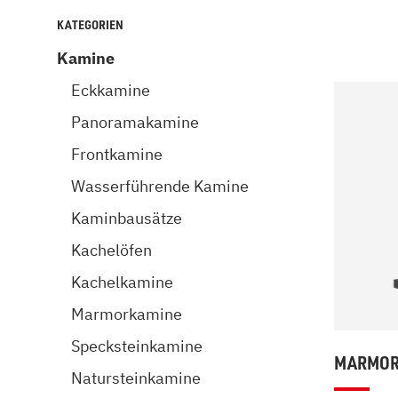
Kamin und Dunstabzugshaube
Alternativen 
KATEGORIEN
CO-Melder anbringen
Wärmepumpe
Kamine
Kamin und Rauchmelder
Holzvergaser
Pelletofen im Wohnzimmer
Heizen mit Pe
Eckkamine
Panoramakamine
Frontkamine
Wasserführende Kamine
Kaminbausätze
Kachelöfen
Kachelkamine
Marmorkamine
Specksteinkamine
MARMOR
Natursteinkamine