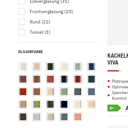
Eckverglasung (31)
Frontverglasung (20)
Rund (22)
Tunnel (1)
GLASURFARBE
KACHELK
VIVA
Platzspa
Optimal
Speicher
Komfort
A+