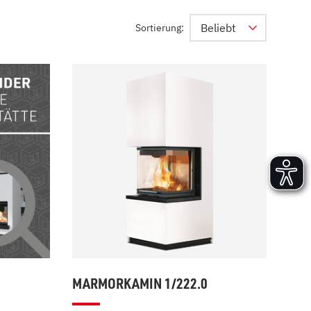
Versand und Lieferung
Beliebt
Sortierung:
Aufbau und Abnahme
Nutzung und Wartung
MARMORKAMIN 1/222.0