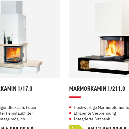
AMIN 1/17.3
MARMORKAMIN 1/211.0
iger Blick aufs Feuer
Hochwertige Marmorelement
ter Feinstaubfilter
Effiziente Verbrennung
ntage möglich
Integrierte Sitzbank
AB 6.089,00
€
*
AB 12.359,00
€
*
A