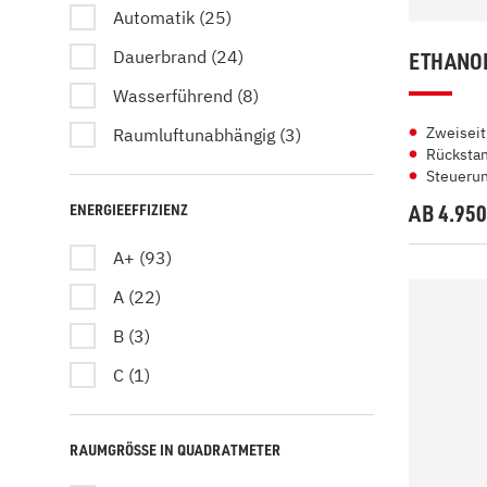
Automatik (25)
Dauerbrand (24)
ETHANOL
Wasserführend (8)
Zweiseit
Raumluftunabhängig (3)
Rücksta
Steuerun
ENERGIEEFFIZIENZ
AB 4.95
A+ (93)
A (22)
B (3)
C (1)
RAUMGRÖSSE IN QUADRATMETER