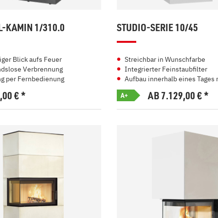
-KAMIN 1/310.0
STUDIO-SERIE 10/45
iger Blick aufs Feuer
Streichbar in Wunschfarbe
ndslose Verbrennung
Integrierter Feinstaubfilter
g per Fernbedienung
Aufbau innerhalb eines Tages 
0,00
€
*
AB 7.129,00
€
*
A+