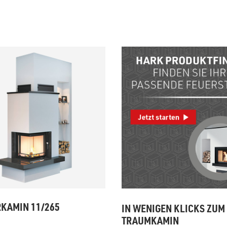
zu Öl und Gas
E bis G
 mit Kamin
H bis N
kessel
O bis S
llets
T bis Z
KAMIN 11/265
IN WENIGEN KLICKS ZUM
TRAUMKAMIN