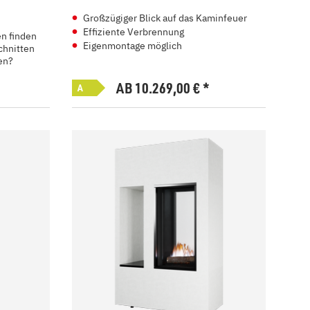
Großzügiger Blick auf das Kaminfeuer
Effiziente Verbrennung
en finden
Eigenmontage möglich
chnitten
en?
AB 10.269,00
€
*
A