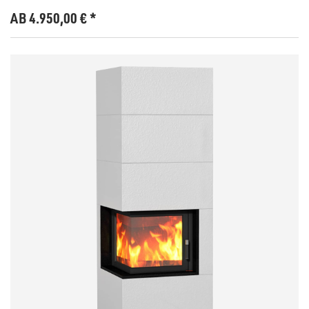
AB 4.950,00
€
*