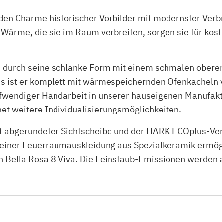
en Charme historischer Vorbilder mit modernster Verbr
ärme, die sie im Raum verbreiten, sorgen sie für ko
h durch seine schlanke Form mit einem schmalen oberen
us ist er komplett mit wärmespeichernden Ofenkacheln v
aufwendiger Handarbeit in unserer hauseigenen Manufakt
et weitere Individualisierungsmöglichkeiten.
it abgerundeter Sichtscheibe und der HARK ECOplus-V
d einer Feuerraumauskleidung aus Spezialkeramik ermög
lla Rosa 8 Viva. Die Feinstaub-Emissionen werden auf