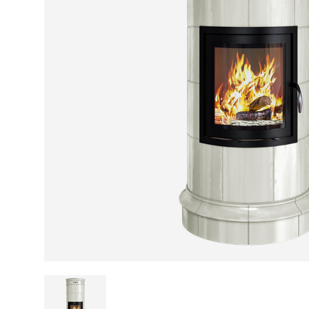
Kamin und Dunstabzugshaube
Alternativen 
CO-Melder anbringen
Wärmepumpe
Kamin und Rauchmelder
Holzvergaser
Pelletofen im Wohnzimmer
Heizen mit Pe