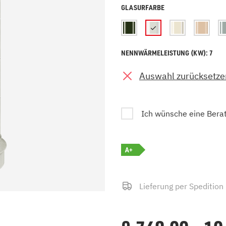
GLASURFARBE
zu Öl und Gas
E bis G
 mit Kamin
H bis N
kessel
O bis S
llets
T bis Z
NENNWÄRMELEISTUNG (KW): 7
Auswahl zurücksetze
Ich wünsche eine Bera
A+
Lieferung per Spedition