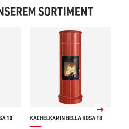
UNSEREM SORTIMENT
SA 10
KACHELKAMIN BELLA ROSA 18
KAC