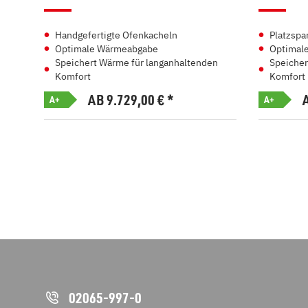
Handgefertigte Ofenkacheln
Platzspa
Optimale Wärmeabgabe
Optimal
Speichert Wärme für langanhaltenden
Speicher
Komfort
Komfort
AB 9.729,00
€
*
A+
A+
02065-997-0