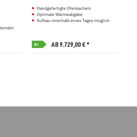
Handgefertigte Ofenkacheln
Kl
Optimale Wärmeabgabe
In
Aufbau innerhalb eines Tages möglich
Sp
Ko
ltenden
AB 9.729,00
€
*
A+
A+