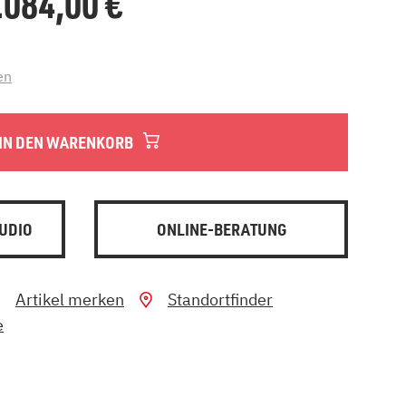
0.084,00
€
en
IN DEN WARENKORB
UDIO
ONLINE-BERATUNG
Artikel merken
Standortfinder
e