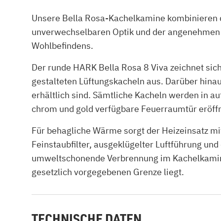
Unsere Bella Rosa-Kachelkamine kombinieren d
unverwechselbaren Optik und der angenehmen W
Wohlbefindens.
Der runde HARK Bella Rosa 8 Viva zeichnet sic
gestalteten Lüftungskacheln aus. Darüber hina
erhältlich sind. Sämtliche Kacheln werden in 
chrom und gold verfügbare Feuerraumtür eröffn
Für behagliche Wärme sorgt der Heizeinsatz m
Feinstaubfilter, ausgeklügelter Luftführung un
umweltschonende Verbrennung im Kachelkamin Be
gesetzlich vorgegebenen Grenze liegt.
TECHNISCHE DATEN