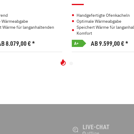
rend
Handgefertigte Ofenkacheln
e Wärmeabgabe
Optimale Wärmeabgabe
t Wärme für langanhaltenden
Speichert Wärme für langanha
Komfort
AB 8.079,00
€
*
AB 9.599,00
€
*
A+
LIVE-CHAT