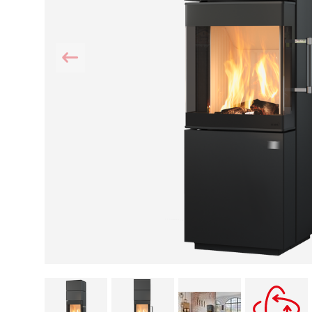
Kamin und Dunstabzugshaube
Alternativen 
CO-Melder anbringen
Wärmepumpe
Kamin und Rauchmelder
Holzvergaser
Pelletofen im Wohnzimmer
Heizen mit Pe