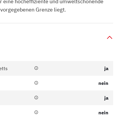
r eine hocheffiziente und umweltschonende
 vorgegebenen Grenze liegt.
etts
ja
nein
ja
nein