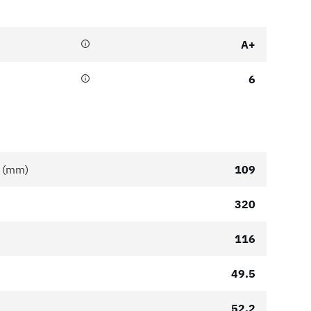
A+
6
r (mm)
109
320
116
49.5
52.2