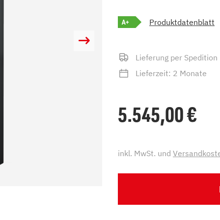
zu Öl und Gas
E bis G
A+
Produktdatenblatt
 mit Kamin
H bis N
kessel
O bis S
llets
T bis Z
Lieferung per Spedition
Lieferzeit: 2 Monate
5.545,00
€
inkl. MwSt. und
Versandkost