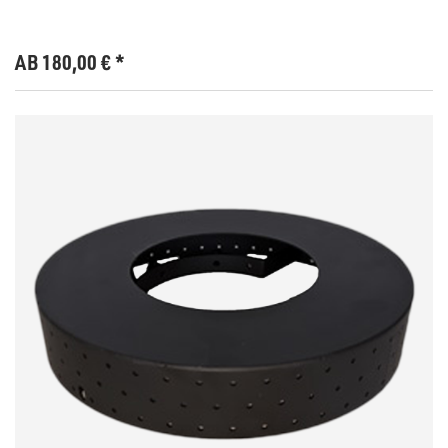
AB 180,00
€
*