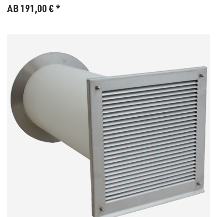
AB 191,00
€
*