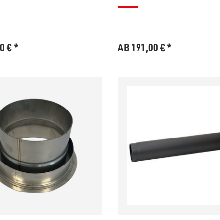
00
€
*
AB 191,00
€
*