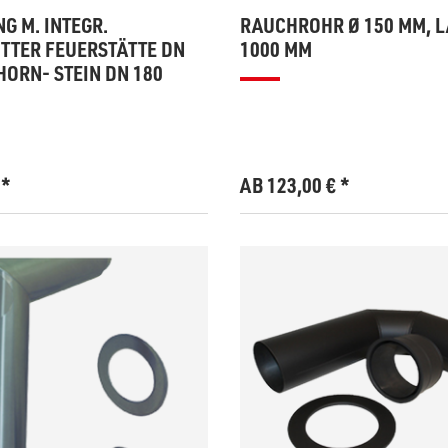
G M. INTEGR.
RAUCHROHR Ø 150 MM, L
TER FEUERSTÄTTE DN
1000 MM
CHORN- STEIN DN 180
€
*
AB 123,00
€
*