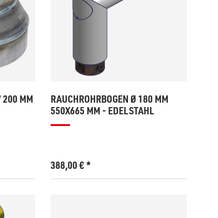
/ 200 MM
RAUCHROHRBOGEN Ø 180 MM
550X665 MM - EDELSTAHL
388,00
€
*