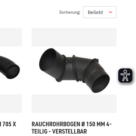
Versand und Lieferung
Beliebt
Sortierung:
Aufbau und Abnahme
Nutzung und Wartung
 705 X
RAUCHROHRBOGEN Ø 150 MM 4-
TEILIG - VERSTELLBAR