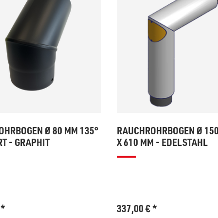
HRBOGEN Ø 80 MM 135°
RAUCHROHRBOGEN Ø 150
RT - GRAPHIT
X 610 MM - EDELSTAHL
€
*
337,00
€
*