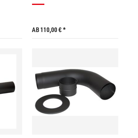
AB 110,00
€
*