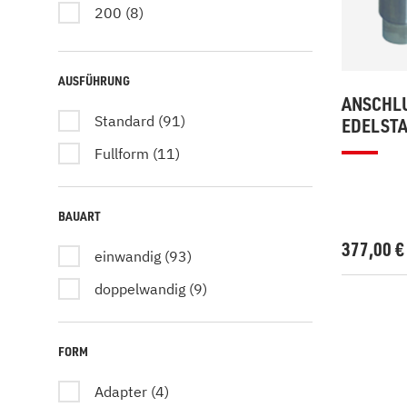
200 (8)
160 (7)
250 (6)
AUSFÜHRUNG
ANSCHLU
120 (5)
Standard (91)
EDELST
145 (5)
Fullform (11)
BAUART
377,00
einwandig (93)
doppelwandig (9)
FORM
Adapter (4)