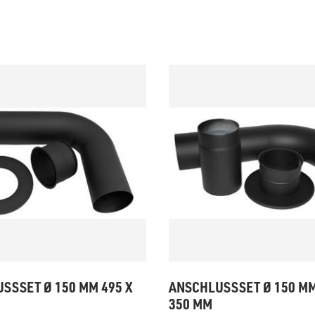
zu Öl und Gas
E bis G
 mit Kamin
H bis N
kessel
O bis S
llets
T bis Z
SSSET Ø 150 MM 495 X
ANSCHLUSSSET Ø 150 MM
350 MM