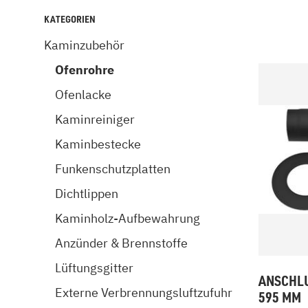
Kamin und Dunstabzugshaube
Alternativen 
KATEGORIEN
CO-Melder anbringen
Wärmepumpe
Kaminzubehör
Kamin und Rauchmelder
Holzvergaser
Pelletofen im Wohnzimmer
Heizen mit Pe
Ofenrohre
Ofenlacke
Kaminreiniger
Kaminbestecke
Funkenschutzplatten
Dichtlippen
Kaminholz-Aufbewahrung
Anzünder & Brennstoffe
Lüftungsgitter
ANSCHLU
Externe Verbrennungsluftzufuhr
595 MM