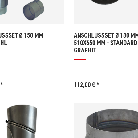
SSSET Ø 150 MM
ANSCHLUSSSET Ø 180 M
AHL
510X650 MM - STANDARD
GRAPHIT
€
*
112,00
€
*