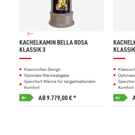
KACHELKAMIN BELLA ROSA
KACHEL
KLASSIK 3
KLASSIK
Klassisches Design
Klassisc
Optimale Wärmeabgabe
Optimal
Speichert Wärme für langanhaltenden
Speicher
Komfort
Komfort
AB 9.779,00
€
*
A+
A+