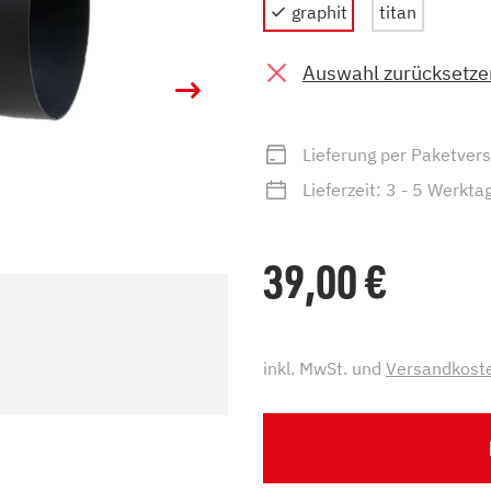
graphit
titan
zu Öl und Gas
E bis G
 mit Kamin
H bis N
Auswahl zurücksetze
kessel
O bis S
llets
T bis Z
Lieferung per Paketver
Lieferzeit: 3 - 5 Werkta
39,00
€
inkl. MwSt. und
Versandkost