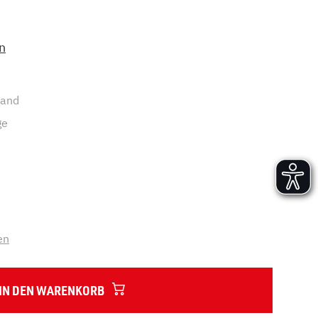
Versand und Lieferung
Aufbau und Abnahme
n
Nutzung und Wartung
sand
ge
en
IN DEN WARENKORB