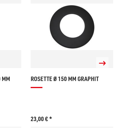
0 MM
ROSETTE Ø 150 MM GRAPHIT
RAU
500
23,00
€
*
38,