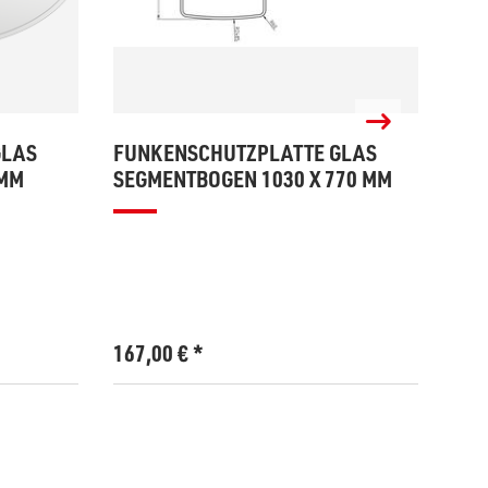
GLAS
FUNKENSCHUTZPLATTE GLAS
FUN
 MM
SEGMENTBOGEN 1030 X 770 MM
BEL
MM
167,00
€
*
299