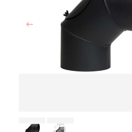
Kamin und Dunstabzugshaube
Alternativen 
CO-Melder anbringen
Wärmepumpe
Kamin und Rauchmelder
Holzvergaser
Pelletofen im Wohnzimmer
Heizen mit Pe