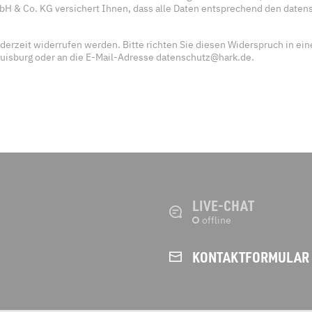
bH & Co. KG versichert Ihnen, dass alle Daten entsprechend den date
derzeit widerrufen werden. Bitte richten Sie diesen Widerspruch in ei
uisburg oder an die E-Mail-Adresse datenschutz@hark.de.
LIVE-CHAT
KONTAKT­FORMULAR