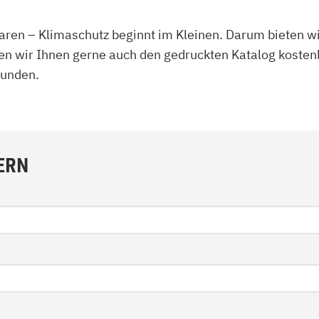
zu Öl und Gas
E bis G
sparen – Klimaschutz beginnt im Kleinen. Darum bieten 
 mit Kamin
H bis N
kessel
O bis S
en wir Ihnen gerne auch den gedruckten Katalog kostenl
llets
T bis Z
kunden.
ERN