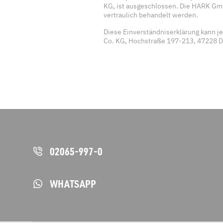
KG, ist ausgeschlossen. Die HARK Gm
vertraulich behandelt werden.
Diese Einverständniserklärung kann je
Co. KG, Hochstraße 197-213, 47228 D
02065-997-0
WHATSAPP