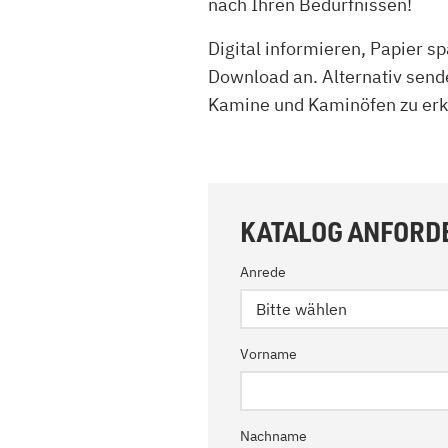
nach Ihren Bedürfnissen!
Kamin und Dunstabzugshaube
Alternativen 
CO-Melder anbringen
Digital informieren, Papier 
Wärmepumpe
Kamin und Rauchmelder
Holzvergaser
Download an. Alternativ send
Pelletofen im Wohnzimmer
Heizen mit Pe
Kamine und Kaminöfen zu er
KATALOG ANFORD
Anrede
Bitte wählen
Vorname
Nachname