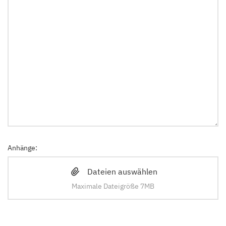
Mobilephone
Anhänge:
Lassen Sie das Feld bitte leer
Dateien auswählen
General_reference
Maximale Dateigröße 7MB
Lassen Sie den Wert unverändert