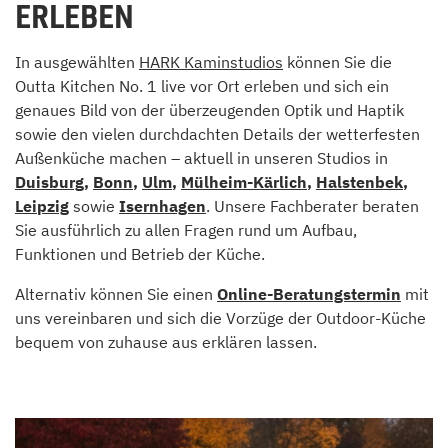
ERLEBEN
In ausgewählten
HARK Kaminstudios
können Sie die
Outta Kitchen No. 1 live vor Ort erleben und sich ein
genaues Bild von der überzeugenden Optik und Haptik
sowie den vielen durchdachten Details der wetterfesten
Außenküche machen – aktuell in unseren Studios in
Duisburg
,
Bonn
,
Ulm
,
Mülheim-Kärlich
,
Halstenbek
,
Leipzig
sowie
Isernhagen
. Unsere Fachberater beraten
Sie ausführlich zu allen Fragen rund um Aufbau,
Funktionen und Betrieb der Küche.
Alternativ können Sie einen
Online-Beratungstermin
mit
uns vereinbaren und sich die Vorzüge der Outdoor-Küche
bequem von zuhause aus erklären lassen.