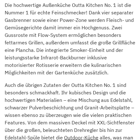
Die hochwertige Außenküche Outta Kitchen No. 1 ist die
Nummer 1 für echte Feinschmecker! Dank vier separater
Gasbrenner sowie einer Power-Zone werden Fleisch- und
Gemüsegerichte damit immer ein Hochgenuss. Zwei
Gussroste mit Flow-System ermöglichen besonders
fettarmes Grillen, außerdem umfasst die große Grillfläche
eine Plancha. Die integrierte Smoker-Einheit und der
leistungsstarke Infrarot-Backburner inklusive
motorisierter Rotisserie erweitern die kulinarischen
Möglichkeiten mit der Gartenküche zusätzlich.
Auch die übrigen Zutaten der Outta Kitchen No. 1 sind
besonders schmackhaft. Ihr kubisches Design und die
hochwertigen Materialien – eine Mischung aus Edelstahl,
schwarzer Pulverbeschichtung und Granit-Arbeitsplatte –
wissen ebenso zu überzeugen wie die vielen praktischen
Features. Von dem massiven Deckel mit XXL-Sichtfenster
über die großen, beleuchteten Drehregler bis hin zur
Edelstahl-Spüle bietet die
Outdoor-Küche
alles, was man