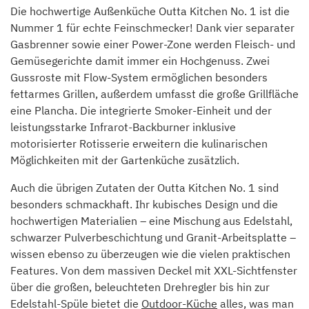
Die hochwertige Außenküche Outta Kitchen No. 1 ist die
Nummer 1 für echte Feinschmecker! Dank vier separater
Gasbrenner sowie einer Power-Zone werden Fleisch- und
Gemüsegerichte damit immer ein Hochgenuss. Zwei
Gussroste mit Flow-System ermöglichen besonders
fettarmes Grillen, außerdem umfasst die große Grillfläche
eine Plancha. Die integrierte Smoker-Einheit und der
leistungsstarke Infrarot-Backburner inklusive
motorisierter Rotisserie erweitern die kulinarischen
Möglichkeiten mit der Gartenküche zusätzlich.
Auch die übrigen Zutaten der Outta Kitchen No. 1 sind
besonders schmackhaft. Ihr kubisches Design und die
hochwertigen Materialien – eine Mischung aus Edelstahl,
schwarzer Pulverbeschichtung und Granit-Arbeitsplatte –
wissen ebenso zu überzeugen wie die vielen praktischen
Features. Von dem massiven Deckel mit XXL-Sichtfenster
über die großen, beleuchteten Drehregler bis hin zur
Edelstahl-Spüle bietet die
Outdoor-Küche
alles, was man