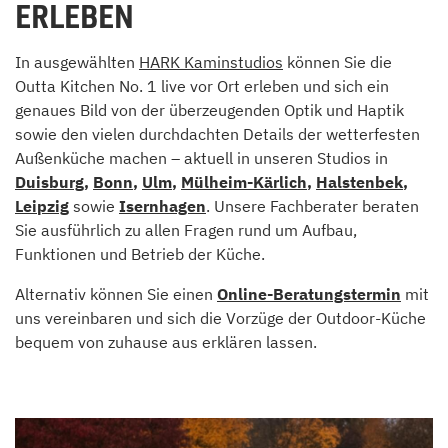
ERLEBEN
In ausgewählten
HARK Kaminstudios
können Sie die
Outta Kitchen No. 1 live vor Ort erleben und sich ein
genaues Bild von der überzeugenden Optik und Haptik
sowie den vielen durchdachten Details der wetterfesten
Außenküche machen – aktuell in unseren Studios in
Duisburg
,
Bonn
,
Ulm
,
Mülheim-Kärlich
,
Halstenbek
,
Leipzig
sowie
Isernhagen
. Unsere Fachberater beraten
Sie ausführlich zu allen Fragen rund um Aufbau,
Funktionen und Betrieb der Küche.
Alternativ können Sie einen
Online-Beratungstermin
mit
uns vereinbaren und sich die Vorzüge der Outdoor-Küche
bequem von zuhause aus erklären lassen.