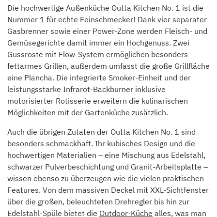
Die hochwertige Außenküche Outta Kitchen No. 1 ist die
Nummer 1 für echte Feinschmecker! Dank vier separater
Gasbrenner sowie einer Power-Zone werden Fleisch- und
Gemüsegerichte damit immer ein Hochgenuss. Zwei
Gussroste mit Flow-System ermöglichen besonders
fettarmes Grillen, außerdem umfasst die große Grillfläche
eine Plancha. Die integrierte Smoker-Einheit und der
leistungsstarke Infrarot-Backburner inklusive
motorisierter Rotisserie erweitern die kulinarischen
Möglichkeiten mit der Gartenküche zusätzlich.
Auch die übrigen Zutaten der Outta Kitchen No. 1 sind
besonders schmackhaft. Ihr kubisches Design und die
hochwertigen Materialien – eine Mischung aus Edelstahl,
schwarzer Pulverbeschichtung und Granit-Arbeitsplatte –
wissen ebenso zu überzeugen wie die vielen praktischen
Features. Von dem massiven Deckel mit XXL-Sichtfenster
über die großen, beleuchteten Drehregler bis hin zur
Edelstahl-Spüle bietet die
Outdoor-Küche
alles, was man