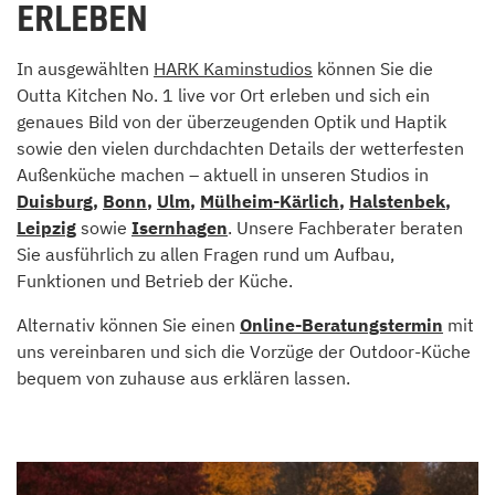
ERLEBEN
In ausgewählten
HARK Kaminstudios
können Sie die
Outta Kitchen No. 1 live vor Ort erleben und sich ein
genaues Bild von der überzeugenden Optik und Haptik
sowie den vielen durchdachten Details der wetterfesten
Außenküche machen – aktuell in unseren Studios in
Duisburg
,
Bonn
,
Ulm
,
Mülheim-Kärlich
,
Halstenbek
,
Leipzig
sowie
Isernhagen
. Unsere Fachberater beraten
Sie ausführlich zu allen Fragen rund um Aufbau,
Funktionen und Betrieb der Küche.
Alternativ können Sie einen
Online-Beratungstermin
mit
uns vereinbaren und sich die Vorzüge der Outdoor-Küche
bequem von zuhause aus erklären lassen.