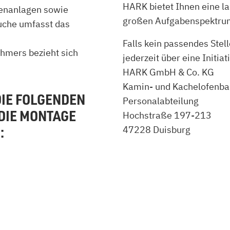
HARK bietet Ihnen eine la
fenanlagen sowie
zu Öl und Gas
E bis G
großen Aufgabenspektrum
uche umfasst das
 mit Kamin
H bis N
kessel
O bis S
Falls kein passendes Stell
llets
T bis Z
hmers bezieht sich
jederzeit über eine Initi
HARK GmbH & Co. KG
Kamin- und Kachelofenba
DIE FOLGENDEN
Personalabteilung
DIE MONTAGE
Hochstraße 197-213
:
47228 Duisburg