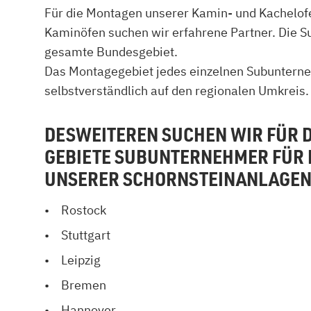
Für die Montagen unserer Kamin- und Kachelo
Kamin und Dunstabzugshaube
Alternativen 
Kaminöfen suchen wir erfahrene Partner. Die S
CO-Melder anbringen
Wärmepumpe
Kamin und Rauchmelder
Holzvergaser
gesamte Bundesgebiet.
Pelletofen im Wohnzimmer
Heizen mit Pe
Das Montagegebiet jedes einzelnen Subunterne
selbstverständlich auf den regionalen Umkreis.
DESWEITEREN SUCHEN WIR FÜR 
GEBIETE SUBUNTERNEHMER FÜR 
UNSERER SCHORNSTEINANLAGEN
Rostock
Stuttgart
Leipzig
Bremen
Hannover