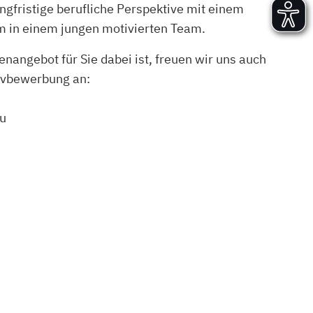
ngfristige berufliche Perspektive mit einem
Versand und Lieferung
 in einem jungen motivierten Team.
Aufbau und Abnahme
Nutzung und Wartung
enangebot für Sie dabei ist, freuen wir uns auch
ativbewerbung an:
u