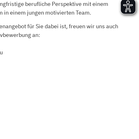
ngfristige berufliche Perspektive mit einem
Versand und Lieferung
 in einem jungen motivierten Team.
Aufbau und Abnahme
Nutzung und Wartung
enangebot für Sie dabei ist, freuen wir uns auch
ativbewerbung an:
u