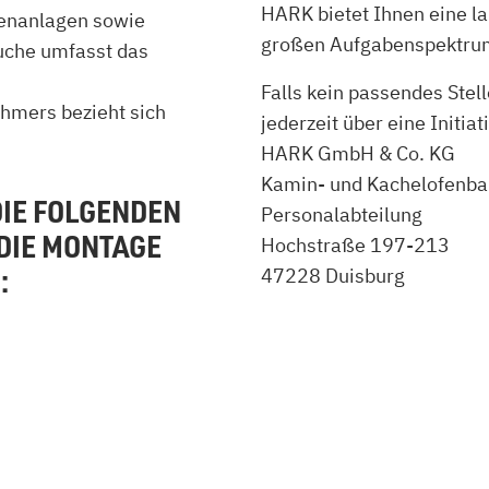
HARK bietet Ihnen eine la
fenanlagen sowie
zu Öl und Gas
E bis G
großen Aufgabenspektrum
uche umfasst das
 mit Kamin
H bis N
kessel
O bis S
Falls kein passendes Stell
llets
T bis Z
hmers bezieht sich
jederzeit über eine Initi
HARK GmbH & Co. KG
Kamin- und Kachelofenba
DIE FOLGENDEN
Personalabteilung
DIE MONTAGE
Hochstraße 197-213
:
47228 Duisburg