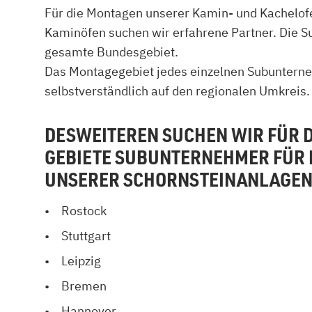
Für die Montagen unserer Kamin- und Kachelo
Kamin und Dunstabzugshaube
Alternativen 
Kaminöfen suchen wir erfahrene Partner. Die S
CO-Melder anbringen
Wärmepumpe
Kamin und Rauchmelder
Holzvergaser
gesamte Bundesgebiet.
Pelletofen im Wohnzimmer
Heizen mit Pe
Das Montagegebiet jedes einzelnen Subunterne
selbstverständlich auf den regionalen Umkreis.
DESWEITEREN SUCHEN WIR FÜR 
GEBIETE SUBUNTERNEHMER FÜR 
UNSERER SCHORNSTEINANLAGEN
Rostock
Stuttgart
Leipzig
Bremen
Hannover