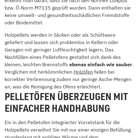
erkennt man daran, dass sie nach den Normen DINplus
bzw. Ö-Norm M7135 geprüft wurden. Dann enthalten sie
keine umwelt- und gesundheitsschädlichen Fremdstoffe
oder Bindemittel.
Holzpellets werden in Säcken oder als Schüttware
geliefert und lassen sich problemlos in Kellern oder
Garagen mit geringer Luftfeuchtigkeit lagern. Das
Nachfüllen eines Pelletofens gestaltet sich dank des
kleinen, leichten Brennstoffs
ebenso einfach wie sauber
.
Verglichen mit herkömmlichen
Holzöfen
fallen bei
korrekter Verbrennung zudem nur geringe Asche-Mengen
an, was die Reinigung des Ofens erleichtert.
PELLETÖFEN ÜBERZEUGEN MIT
EINFACHER HANDHABUNG
Ein in den Pelletofen integrierter Vorratstank für die
Holzpellets verwöhnt Sie mit nur einer einzigen Befüllung
stundenlang mit wohliger Wärme und dem