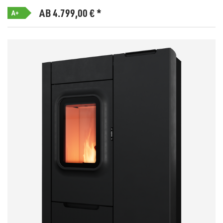
AB 4.799,00
€
*
A+