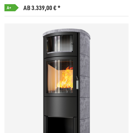
AB 3.339,00
€
*
A+