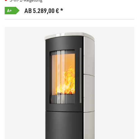
3-in-1-Regelung
AB 5.289,00
€
*
A+