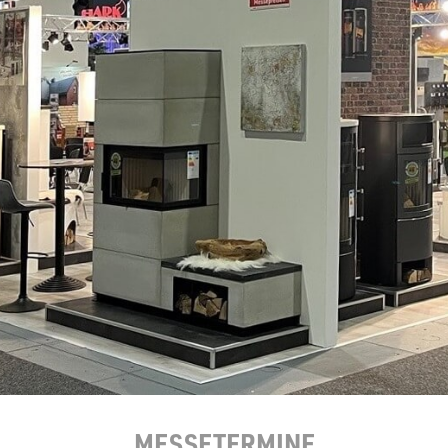
zu Öl und Gas
E bis G
 mit Kamin
H bis N
kessel
O bis S
llets
T bis Z
MESSETERMINE