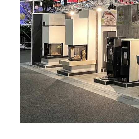
Kamin und Dunstabzugshaube
Alternativen 
CO-Melder anbringen
Wärmepumpe
Kamin und Rauchmelder
Holzvergaser
Pelletofen im Wohnzimmer
Heizen mit Pe