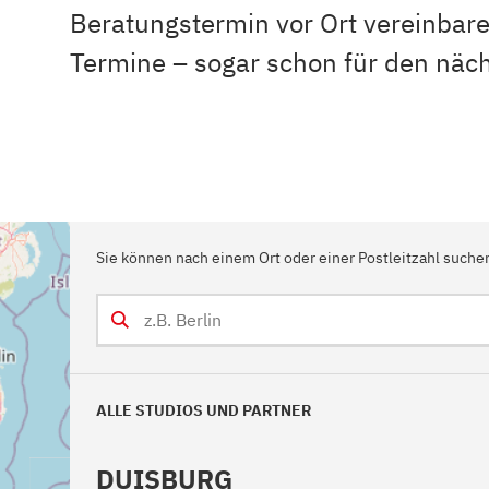
Beratungstermin vor Ort vereinbare
Kamin und Dunstabzugshaube
Alternativen 
CO-Melder anbringen
Wärmepumpe
Termine – sogar schon für den näc
Kamin und Rauchmelder
Holzvergaser
Pelletofen im Wohnzimmer
Heizen mit Pe
Sie können nach einem Ort oder einer Postleitzahl suche
ALLE STUDIOS UND PARTNER
DUISBURG