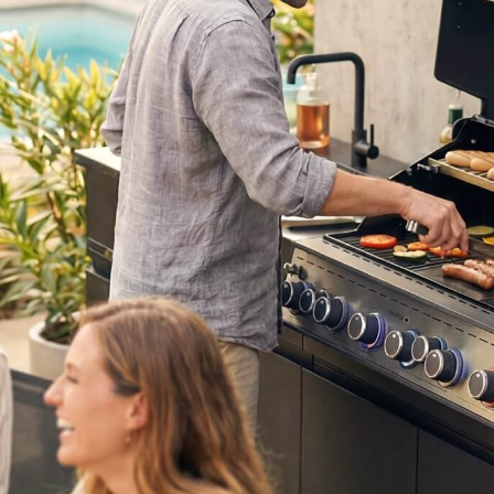
Details
Details
weig
Details
Details
Details