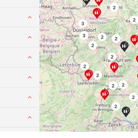
2
2
3
ladbach
3
2
2
2
2
2
2
2
2
2
2