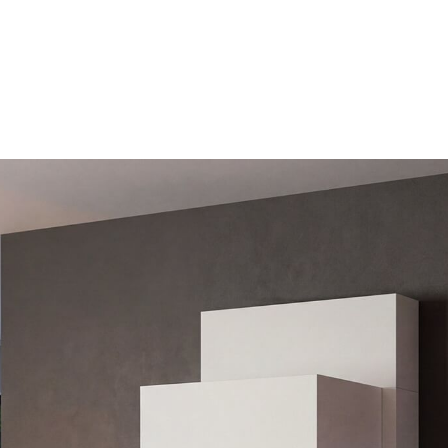
Details
k
Details
Details
Details