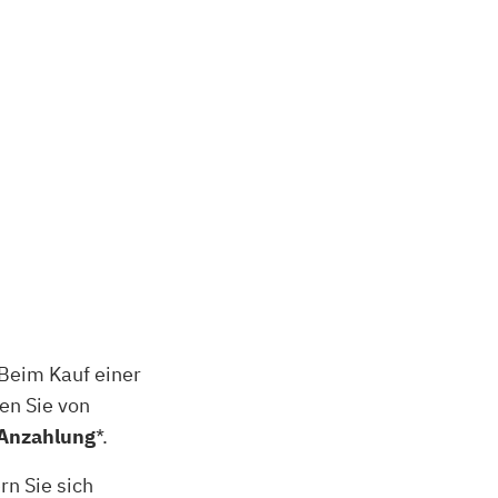
Details
Details
Details
Details
Details
Beim Kauf einer
en Sie von
 Anzahlung
*.
rn Sie sich
ärlich