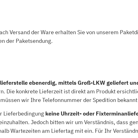
zu Öl und Gas
E bis G
 mit Kamin
H bis N
kessel
O bis S
llets
T bis Z
ach Versand der Ware erhalten Sie von unserem Paketd
en der Paketsendung.
lieferstelle ebenerdig, mittels Groß-LKW geliefert und
. Die konkrete Lieferzeit ist direkt am Produkt ersicht
zu müssen wir Ihre Telefonnummer der Spedition bekannt
er Lieferbedingung
keine Uhrzeit- oder Fixterminanlief
nzuhalten. Jedoch bitten wir um Verständnis, dass gen
alb Wartezeiten am Liefertag mit ein. Für Ihr Verständn