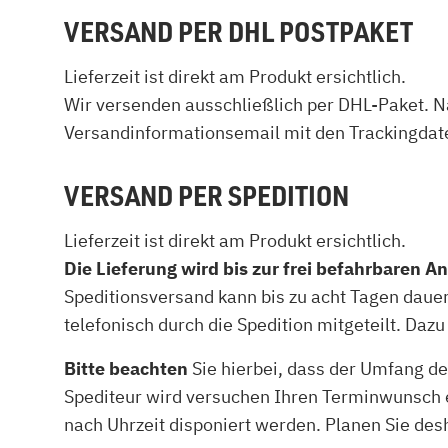
VERSAND PER DHL POSTPAKET
Kamin und Dunstabzugshaube
Alternativen 
CO-Melder anbringen
Wärmepumpe
Kamin und Rauchmelder
Holzvergaser
Lieferzeit ist direkt am Produkt ersichtlich.
Pelletofen im Wohnzimmer
Heizen mit Pe
Wir versenden ausschließlich per DHL-Paket. N
Versandinformationsemail mit den Trackingdat
VERSAND PER SPEDITION
Lieferzeit ist direkt am Produkt ersichtlich.
Die Lieferung wird bis zur frei befahrbaren An
Speditionsversand kann bis zu acht Tagen dauern
telefonisch durch die Spedition mitgeteilt. Da
Bitte beachten
Sie hierbei, dass der Umfang d
Spediteur wird versuchen Ihren Terminwunsch ei
nach Uhrzeit disponiert werden. Planen Sie desh