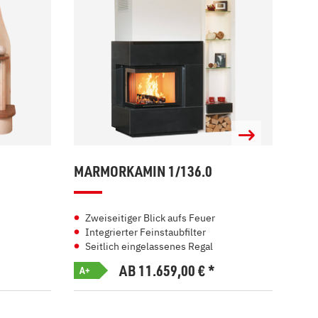
MARMORKAMIN 1/136.0
MAR
Zweiseitiger Blick aufs Feuer
Kl
Integrierter Feinstaubfilter
Ef
Seitlich eingelassenes Regal
In
AB 11.659,00
€
*
A+
A