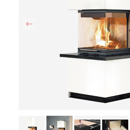
Kamin und Dunstabzugshaube
Alternativen 
CO-Melder anbringen
Wärmepumpe
Kamin und Rauchmelder
Holzvergaser
Pelletofen im Wohnzimmer
Heizen mit Pe