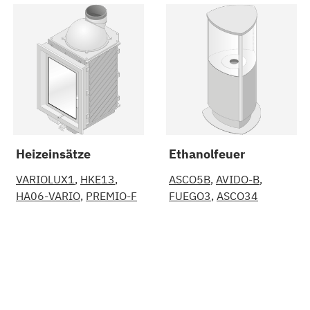
Heizeinsätze
Ethanolfeuer
VARIOLUX1
HKE13
ASCO5B
AVIDO-B
HA06-VARIO
PREMIO-F
FUEGO3
ASCO34