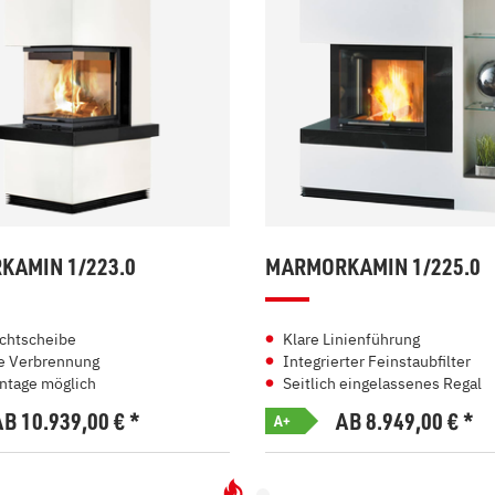
AMIN 1/223.0
MARMORKAMIN 1/225.0
chtscheibe
Klare Linienführung
te Verbrennung
Integrierter Feinstaubfilter
ntage möglich
Seitlich eingelassenes Regal
AB 10.939,00
€
*
AB 8.949,00
€
*
A+