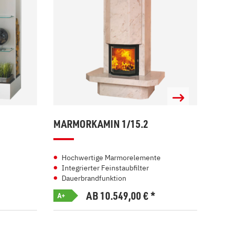
MARMORKAMIN 1/15.2
MAR
Hochwertige Marmorelemente
Zw
Integrierter Feinstaubfilter
In
Dauerbrandfunktion
Ei
AB 10.549,00
€
*
A+
A+