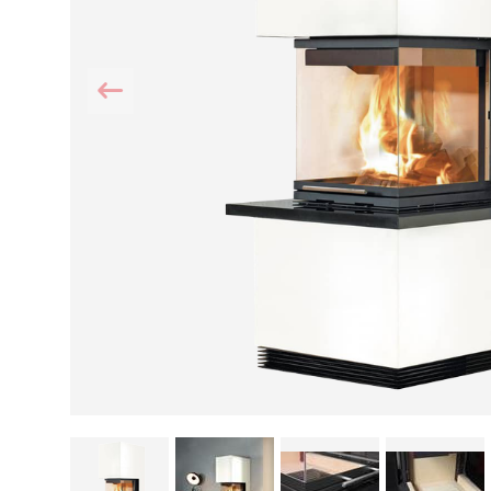
Kamin und Dunstabzugshaube
Alternativen 
CO-Melder anbringen
Wärmepumpe
Kamin und Rauchmelder
Holzvergaser
Pelletofen im Wohnzimmer
Heizen mit Pe