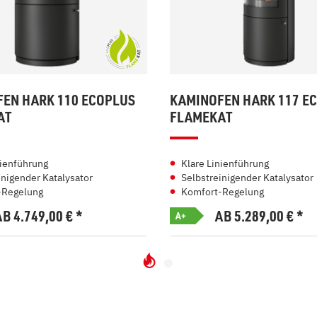
EN HARK 110 ECOPLUS
KAMINOFEN HARK 117 E
AT
FLAMEKAT
nienführung
Klare Linienführung
inigender Katalysator
Selbstreinigender Katalysator
-Regelung
Komfort-Regelung
AB 4.749,00
€
*
AB 5.289,00
€
*
A+