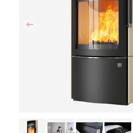
Kamin und Dunstabzugshaube
Alternativen 
CO-Melder anbringen
Wärmepumpe
Kamin und Rauchmelder
Holzvergaser
Pelletofen im Wohnzimmer
Heizen mit Pe