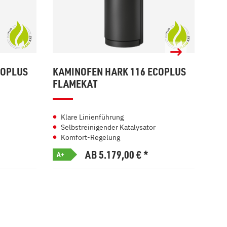
COPLUS
KAMINOFEN HARK 116 ECOPLUS
KAM
FLAMEKAT
EC
Klare Linienführung
Ha
Selbstreinigender Katalysator
Be
Komfort-Regelung
3-
AB 5.179,00
€
*
A+
A+