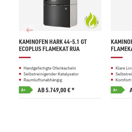
KAMINOFEN HARK 44-5.1 GT
KAMINOF
ECOPLUS FLAMEKAT RUA
FLAMEK
Handgefertigte Ofenkacheln
Klare Li
Selbstreinigender Katalysator
Selbstre
Raumluftunabhängig
Komfort
AB 5.749,00
€
*
A+
A+