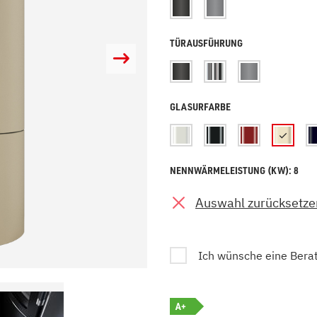
zu Öl und Gas
E bis G
 mit Kamin
H bis N
TÜRAUSFÜHRUNG
kessel
O bis S
llets
T bis Z
GLASURFARBE
NENNWÄRMELEISTUNG (KW): 8
Auswahl zurücksetze
Ich wünsche eine Bera
A+