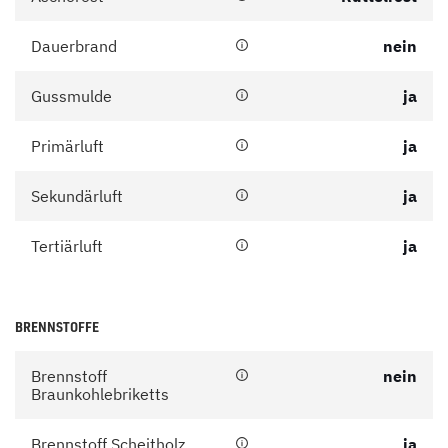
Dauerbrand
nein
Gussmulde
ja
Primärluft
ja
Sekundärluft
ja
Tertiärluft
ja
BRENNSTOFFE
Brennstoff
nein
Braunkohlebriketts
Brennstoff Scheitholz
ja