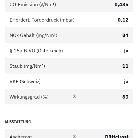
CO-Emission (g/Nm³)
0,435
Erforderl. Förderdruck (mbar)
0,12
NOx Gehalt (mg/Nm³)
84
§ 15a B-VG (Österreich)
ja
Staub (mg/Nm³)
11
VKF (Schweiz)
ja
Wirkungsgrad (%)
85
AUSSTATTUNG
Ascherost
Rüttelrost