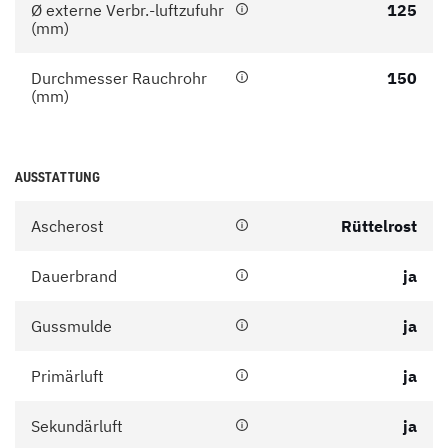
Ø externe Verbr.-luftzufuhr
125
(mm)
Durchmesser Rauchrohr
150
(mm)
AUSSTATTUNG
Ascherost
Rüttelrost
Dauerbrand
ja
Gussmulde
ja
Primärluft
ja
Sekundärluft
ja