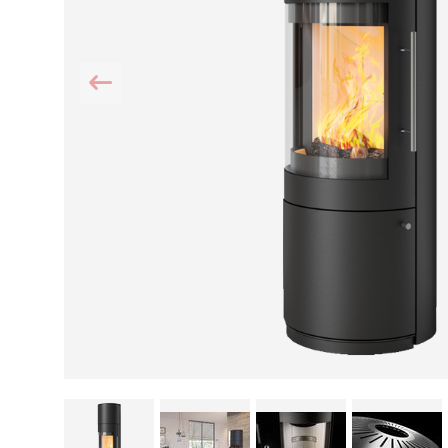
Kamin und Dunstabzugshaube
Alternativen 
CO-Melder anbringen
Wärmepumpe
Kamin und Rauchmelder
Holzvergaser
Pelletofen im Wohnzimmer
Heizen mit Pe