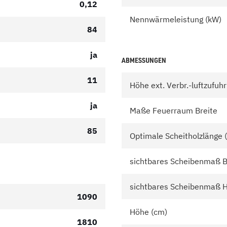
0,12
Nennwärmeleistung (kW)
84
ja
ABMESSUNGEN
11
Höhe ext. Verbr.-luftzufuh
ja
Maße Feuerraum Breite
85
Optimale Scheitholzlänge
sichtbares Scheibenmaß B
sichtbares Scheibenmaß 
1090
Höhe (cm)
1810