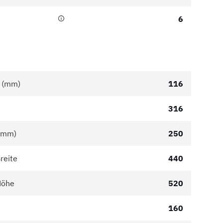
6
r (mm)
116
316
 (mm)
250
reite
440
Höhe
520
160