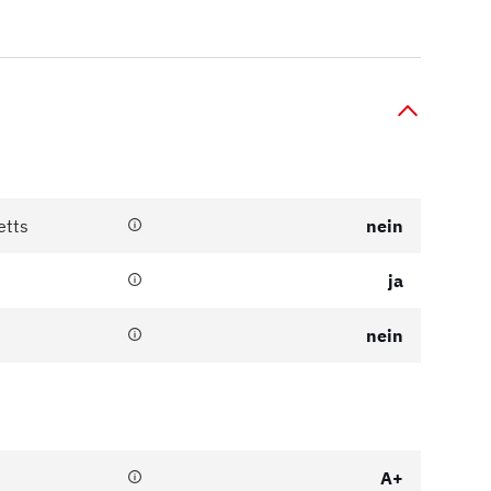
etts
nein
ja
nein
A+