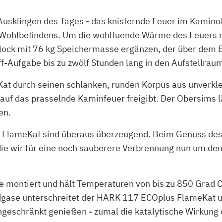
 Ausklingen des Tages - das knisternde Feuer im Kamin
ohlbefindens. Um die wohltuende Wärme des Feuers mög
ock mit 76 kg Speichermasse ergänzen, der über dem Bre
-Aufgabe bis zu zwölf Stunden lang in den Aufstellraum
at durch seinen schlanken, runden Korpus aus unverkl
auf das prasselnde Kaminfeuer freigibt. Der Obersims l
en.
 FlameKat sind überaus überzeugend. Beim Genuss des 
e wir für eine noch sauberere Verbrennung nun um den
e montiert und hält Temperaturen von bis zu 850 Grad C
gase unterschreitet der HARK 117 ECOplus FlameKat u
ngeschränkt genießen - zumal die katalytische Wirkun