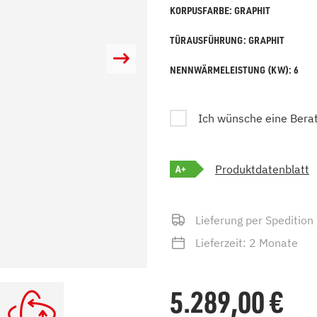
KORPUSFARBE: GRAPHIT
zu Öl und Gas
E bis G
 mit Kamin
H bis N
TÜRAUSFÜHRUNG: GRAPHIT
kessel
O bis S
llets
T bis Z
NENNWÄRMELEISTUNG (KW): 6
Ich wünsche eine Bera
A+
Produktdatenblatt
Lieferung per Spedition
Lieferzeit: 2 Monate
5.289,00
€