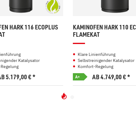
EN HARK 116 ECOPLUS
KAMINOFEN HARK 110 E
AT
FLAMEKAT
nienführung
Klare Linienführung
inigender Katalysator
Selbstreinigender Katalysator
-Regelung
Komfort-Regelung
AB 5.179,00
€
*
AB 4.749,00
€
*
A+