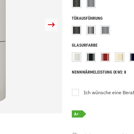
zu Öl und Gas
E bis G
 mit Kamin
H bis N
TÜRAUSFÜHRUNG
kessel
O bis S
llets
T bis Z
GLASURFARBE
NENNWÄRMELEISTUNG (KW): 8
Ich wünsche eine Bera
A+