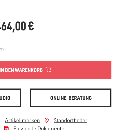
.464,00
€
en
IN DEN WARENKORB
UDIO
ONLINE-BERATUNG
Artikel merken
Standortfinder
Passende Dokumente