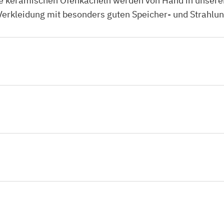
 Die keramischen Ofenkacheln werden von Hand in unsere
-Verkleidung mit besonders guten Speicher- und Strahlu