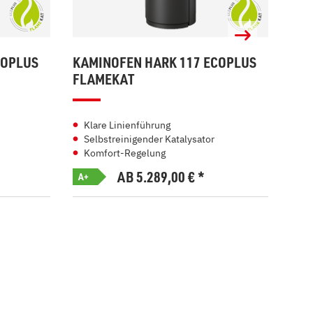
COPLUS
KAMINOFEN HARK 117 ECOPLUS
KAM
FLAMEKAT
EC
Klare Linienführung
In
Selbstreinigender Katalysator
Be
Komfort-Regelung
3-
AB 5.289,00
€
*
A+
A+