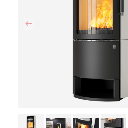
Kamin und Dunstabzugshaube
Alternativen 
CO-Melder anbringen
Wärmepumpe
Kamin und Rauchmelder
Holzvergaser
Pelletofen im Wohnzimmer
Heizen mit Pe