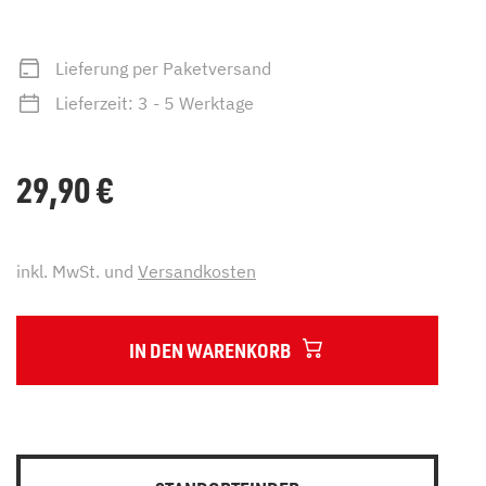
Lieferung per Paketversand
Lieferzeit: 3 - 5 Werktage
29,90
€
inkl. MwSt. und
Versandkosten
IN DEN WARENKORB