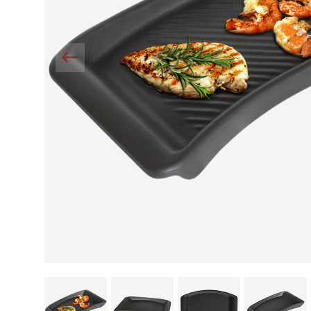
Kamin und Dunstabzugshaube
Alternativen 
CO-Melder anbringen
Wärmepumpe
Kamin und Rauchmelder
Holzvergaser
Pelletofen im Wohnzimmer
Heizen mit Pe