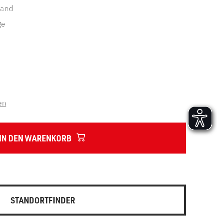
sand
Versand und Lieferung
Aufbau und Abnahme
ge
Nutzung und Wartung
en
IN DEN WARENKORB
STANDORTFINDER