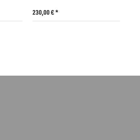
230,00
€
*
230