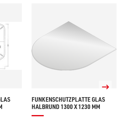
GLAS
FUNKENSCHUTZPLATTE GLAS
FUN
M
HALBRUND 1300 X 1230 MM
HAL
130