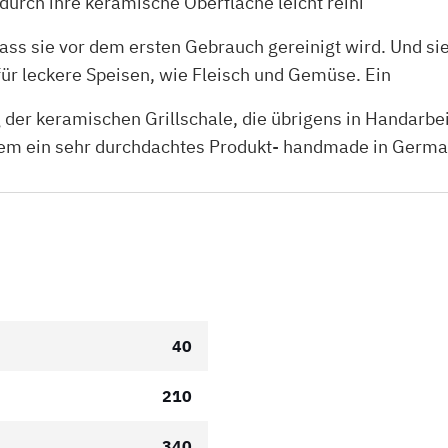
le durch ihre keramische Oberfläche leicht reini
 dass sie vor dem ersten Gebrauch gereinigt wird. Und s
für leckere Speisen, wie Fleisch und Gemüse. Ein
der keramischen Grillschale, die übrigens in Handarbeit
allem ein sehr durchdachtes Produkt- handmade in Germ
40
210
340