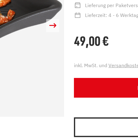
Lieferung per Paketver
zu Öl und Gas
E bis G
 mit Kamin
H bis N
Lieferzeit: 4 - 6 Werkta
kessel
O bis S
llets
T bis Z
49,00
€
inkl. MwSt. und
Versandkost