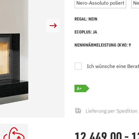
Nero-Assoluto poliert
Ne
zu Öl und Gas
E bis G
 mit Kamin
H bis N
REGAL: NEIN
kessel
O bis S
llets
T bis Z
ECOPLUS: JA
NENNWÄRMELEISTUNG (KW): 9
Ich wünsche eine Bera
A+
Lieferung per Spedition
12.449,00 - 