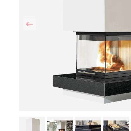
Kamin und Dunstabzugshaube
Alternativen 
CO-Melder anbringen
Wärmepumpe
Kamin und Rauchmelder
Holzvergaser
Pelletofen im Wohnzimmer
Heizen mit Pe