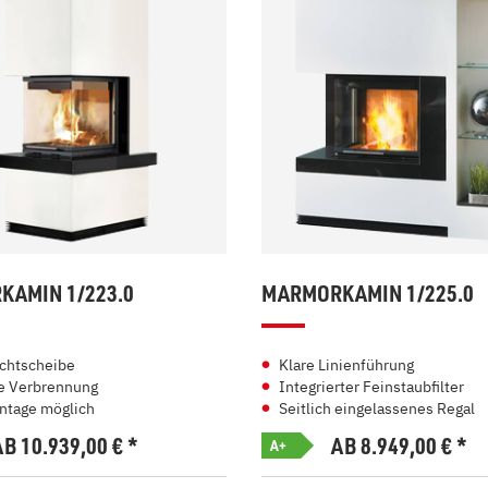
AMIN 1/223.0
MARMORKAMIN 1/225.0
chtscheibe
Klare Linienführung
te Verbrennung
Integrierter Feinstaubfilter
ntage möglich
Seitlich eingelassenes Regal
AB 10.939,00
€
*
AB 8.949,00
€
*
A+