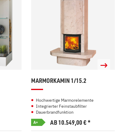
MARMORKAMIN 1/15.2
MAR
Hochwertige Marmorelemente
Zw
Integrierter Feinstaubfilter
In
Dauerbrandfunktion
Ei
AB 10.549,00
€
*
A+
A+