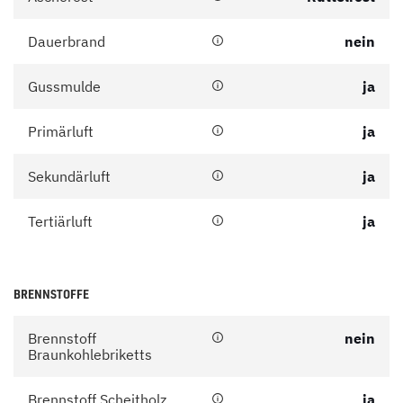
Dauerbrand
nein
Gussmulde
ja
Primärluft
ja
Sekundärluft
ja
Tertiärluft
ja
BRENNSTOFFE
Brennstoff
nein
Braunkohlebriketts
Brennstoff Scheitholz
ja