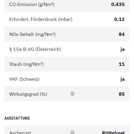
CO-Emission (g/Nm³)
0,435
Erforderl. Förderdruck (mbar)
0,12
NOx Gehalt (mg/Nm³)
84
§ 15a B-VG (Österreich)
ja
Staub (mg/Nm³)
11
VKF (Schweiz)
ja
Wirkungsgrad (%)
85
AUSSTATTUNG
Ascherost
Rüttelrost