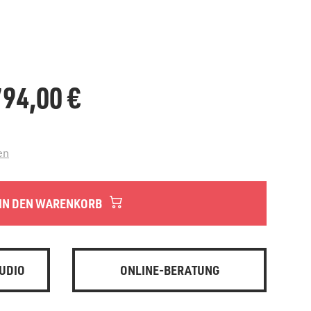
.794,00
€
en
IN DEN WARENKORB
UDIO
ONLINE-BERATUNG