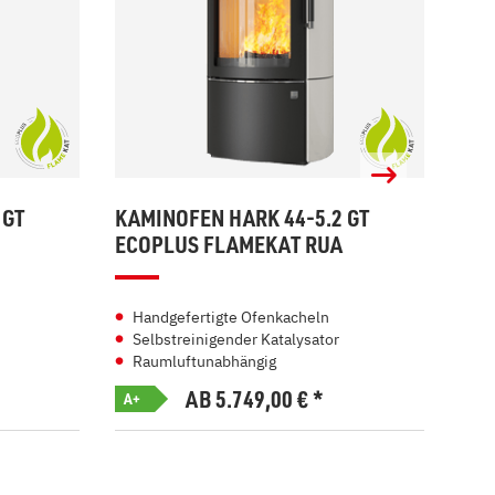
 GT
KAMINOFEN HARK 44-5.2 GT
KAM
ECOPLUS FLAMEKAT RUA
ECO
Handgefertigte Ofenkacheln
In
Selbstreinigender Katalysator
Se
Raumluftunabhängig
Ra
AB 5.749,00
€
*
A+
A+