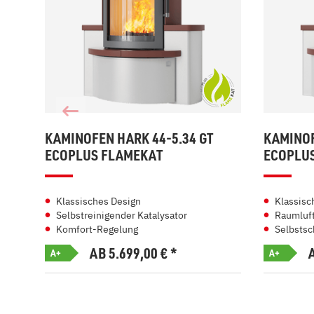
KAMINOFEN HARK 44-5.34 GT
KAMINOF
ECOPLUS FLAMEKAT
ECOPLU
Klassisches Design
Klassisc
Selbstreinigender Katalysator
Raumluft
Komfort-Regelung
Selbstsc
AB 5.699,00
€
*
A+
A+