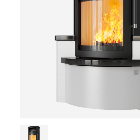
Kamin und Dunstabzugshaube
Alternativen 
CO-Melder anbringen
Wärmepumpe
Kamin und Rauchmelder
Holzvergaser
Pelletofen im Wohnzimmer
Heizen mit Pe