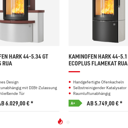
EN HARK 44-5.34 GT
KAMINOFEN HARK 44-5.1
S RUA
ECOPLUS FLAMEKAT RUA
hes Design
Handgefertigte Ofenkacheln
unabhängig mit DIBt-Zulassung
Selbstreinigender Katalysator
hließende Tür
Raumluftunabhängig
AB 6.029,00
€
*
AB 5.749,00
€
*
A+