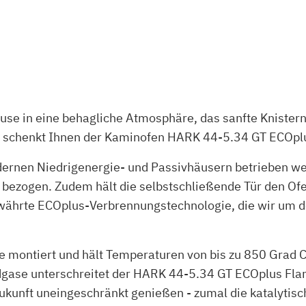
ause in eine behagliche Atmosphäre, das sanfte Knister
g schenkt Ihnen der Kaminofen HARK 44-5.34 GT ECOpl
ernen Niedrigenergie- und Passivhäusern betrieben wer
 bezogen. Zudem hält die selbstschließende Tür den O
ährte ECOplus-Verbrennungstechnologie, die wir um de
e montiert und hält Temperaturen von bis zu 850 Grad C
dgase unterschreitet der HARK 44-5.34 GT ECOplus Fla
ukunft uneingeschränkt genießen - zumal die katalytis