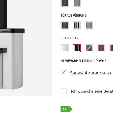
zu Öl und Gas
E bis G
 mit Kamin
H bis N
TÜRAUSFÜHRUNG
kessel
O bis S
llets
T bis Z
GLASURFARBE
NENNWÄRMELEISTUNG (KW): 8
Auswahl zurücksetze
Ich wünsche eine Bera
A+