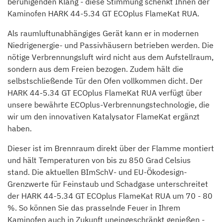
beruhigenden Klang - diese Stimmung schenkt Ihnen der
Kaminofen HARK 44-5.34 GT ECOplus FlameKat RUA.
Als raumluftunabhängiges Gerät kann er in modernen
Niedrigenergie- und Passivhäusern betrieben werden. Die
nötige Verbrennungsluft wird nicht aus dem Aufstellraum,
sondern aus dem Freien bezogen. Zudem hält die
selbstschließende Tür den Ofen vollkommen dicht. Der
HARK 44-5.34 GT ECOplus FlameKat RUA verfügt über
unsere bewährte ECOplus-Verbrennungstechnologie, die
wir um den innovativen Katalysator FlameKat ergänzt
haben.
Dieser ist im Brennraum direkt über der Flamme montiert
und hält Temperaturen von bis zu 850 Grad Celsius
stand. Die aktuellen BImSchV- und EU-Ökodesign-
Grenzwerte für Feinstaub und Schadgase unterschreitet
der HARK 44-5.34 GT ECOplus FlameKat RUA um 70 - 80
%. So können Sie das prasselnde Feuer in Ihrem
Kaminofen auch in Zukunft uneingeschränkt genießen -