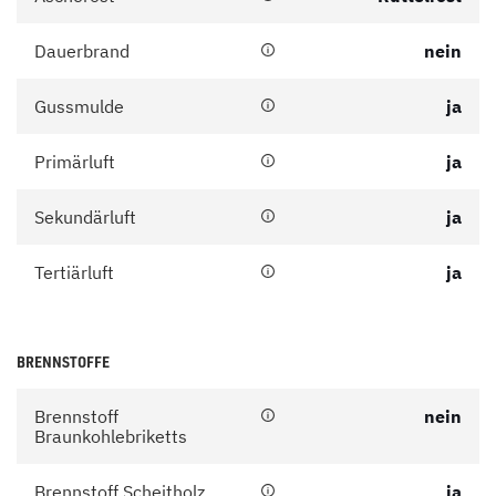
Dauerbrand
nein
Gussmulde
ja
Primärluft
ja
Sekundärluft
ja
Tertiärluft
ja
BRENNSTOFFE
Brennstoff
nein
Braunkohlebriketts
Brennstoff Scheitholz
ja