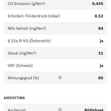
CO-Emission (g/Nm³)
0,435
Erforderl. Förderdruck (mbar)
0,12
NOx Gehalt (mg/Nm³)
84
§ 15a B-VG (Österreich)
ja
Staub (mg/Nm³)
11
VKF (Schweiz)
ja
Wirkungsgrad (%)
85
AUSSTATTUNG
Ascherost
Rüttelrost