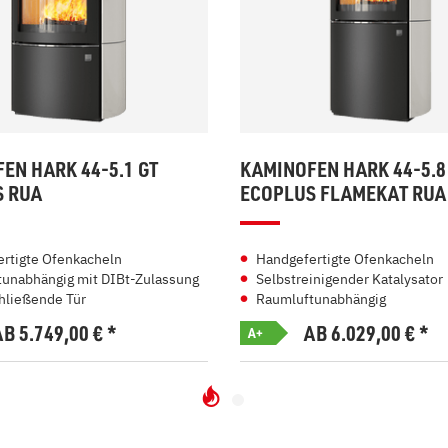
EN HARK 44-5.1 GT
KAMINOFEN HARK 44-5.8
S RUA
ECOPLUS FLAMEKAT RUA
rtigte Ofenkacheln
Handgefertigte Ofenkacheln
unabhängig mit DIBt-Zulassung
Selbstreinigender Katalysator
hließende Tür
Raumluftunabhängig
AB 5.749,00
€
*
AB 6.029,00
€
*
A+