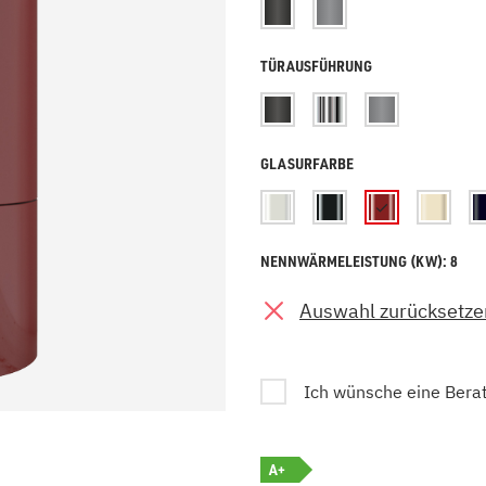
zu Öl und Gas
E bis G
 mit Kamin
H bis N
TÜRAUSFÜHRUNG
kessel
O bis S
llets
T bis Z
GLASURFARBE
NENNWÄRMELEISTUNG (KW): 8
Auswahl zurücksetze
Ich wünsche eine Bera
A+