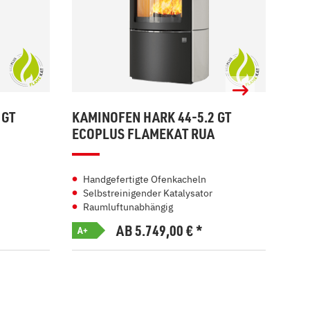
 GT
KAMINOFEN HARK 44-5.2 GT
KAM
ECOPLUS FLAMEKAT RUA
ECO
Handgefertigte Ofenkacheln
Kl
Selbstreinigender Katalysator
Se
Raumluftunabhängig
Ra
AB 5.749,00
€
*
A+
A+