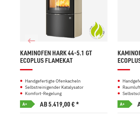
KAMINOFEN HARK 44-5.1 GT
KAMINOF
ECOPLUS FLAMEKAT
ECOPLU
Handgefertigte Ofenkacheln
Handgefe
Selbstreinigender Katalysator
Raumluft
Komfort-Regelung
Selbstsc
AB 5.419,00
€
*
A+
A+