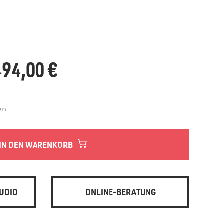
.494,00
€
en
IN DEN WARENKORB
UDIO
ONLINE-BERATUNG