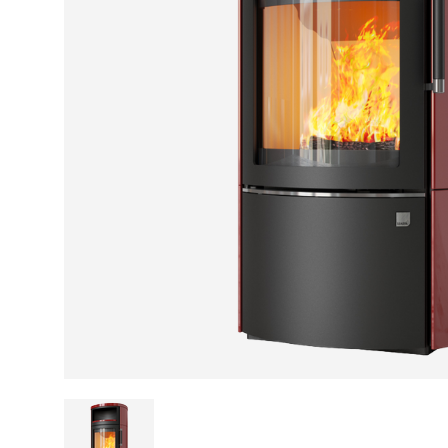
Kamin und Dunstabzugshaube
Alternativen 
CO-Melder anbringen
Wärmepumpe
Kamin und Rauchmelder
Holzvergaser
Pelletofen im Wohnzimmer
Heizen mit Pe